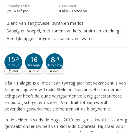
Smaakprofiel
Herkomst
Vol, verfijnd
Italië - Toscane
Blend van sangiovese, syrah en merlot
Sappig en soepel, met tonen van kers, pruim en kruidnagel
Heerlijk bij gedroogde Italiaanse vleeswaren
8
15
16
,5
,5
Perswijn
Perswijn
Hamersma
2024
2022
2022
Villa Il Palagio is al meer dan twintig jaar het vakantiehuis van
Sting en zijn vrouw Trudie Styler in Toscane. Het beroemde
echtpaar heeft de oude wijngaarden volledig gerestaureerd
en biologisch gecertificeerd. Van druif tot wijn wordt
bovendien gewerkt met elementen uit de biodynamie.
In de kelder is sinds de oogst 2019 een grote kwaliteitssprong
gemaakt onder invloed van Riccardo Cotarella. Hij staat voor