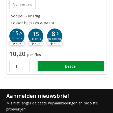
Vol, verfijnd
Soepel & kruidig
Lekker bij pizza & pasta
8
15
15
,5
,5
Perswijn
Hamersma
Perswijn
2022
2021
2021
10,20
per fles
Bestel
Aanmelden nieuwsbrief
Mis niet langer de beste wijnaanbiedingen en mooiste
proeverijen!