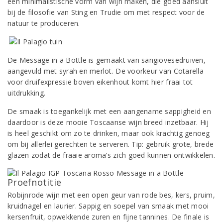
een minimalistische vorm van wijn maken, die goed aansluit
bij de filosofie van Sting en Trudie om met respect voor de
natuur te produceren.
De Message in a Bottle is gemaakt van sangiovesedruiven,
aangevuld met syrah en merlot. De voorkeur van Cotarella
voor druifexpressie boven eikenhout komt hier fraai tot
uitdrukking.
De smaak is toegankelijk met een aangename sappigheid en
daardoor is deze mooie Toscaanse wijn breed inzetbaar. Hij
is heel geschikt om zo te drinken, maar ook krachtig genoeg
om bij allerlei gerechten te serveren. Tip: gebruik grote, brede
glazen zodat de fraaie aroma’s zich goed kunnen ontwikkelen.
Proefnotitie
Robijnrode wijn met een open geur van rode bes, kers, pruim,
kruidnagel en laurier. Sappig en soepel van smaak met mooi
kersenfruit, opwekkende zuren en fijne tannines. De finale is