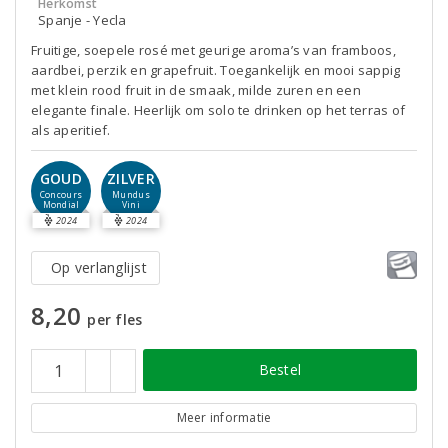
Herkomst
Spanje - Yecla
Fruitige, soepele rosé met geurige aroma’s van framboos,
aardbei, perzik en grapefruit. Toegankelijk en mooi sappig
met klein rood fruit in de smaak, milde zuren en een
elegante finale. Heerlijk om solo te drinken op het terras of
als aperitief.
GOUD
ZILVER
Concours
Mundus
Mondial
Vini
2024
2024
Op verlanglijst
8,20
per fles
Bestel
Meer informatie