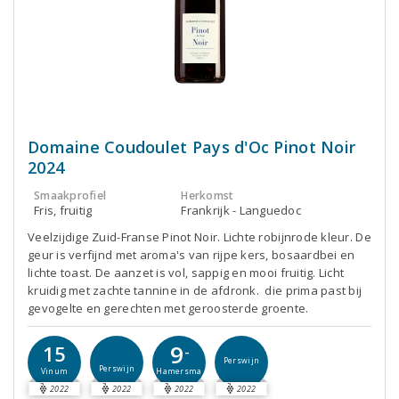
Domaine Coudoulet Pays d'Oc Pinot Noir
2024
Smaakprofiel
Herkomst
Fris, fruitig
Frankrijk - Languedoc
Veelzijdige Zuid-Franse Pinot Noir. Lichte robijnrode kleur. De
geur is verfijnd met aroma's van rijpe kers, bosaardbei en
lichte toast. De aanzet is vol, sappig en mooi fruitig. Licht
kruidig met zachte tannine in de afdronk. die prima past bij
gevogelte en gerechten met geroosterde groente.
9
15
-
Perswijn
Perswijn
Vinum
Hamersma
2022
2022
2022
2022