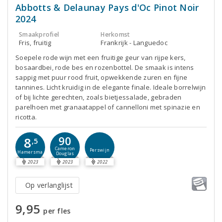
Abbotts & Delaunay Pays d'Oc Pinot Noir
2024
Smaakprofiel
Herkomst
Fris, fruitig
Frankrijk - Languedoc
Soepele rode wijn met een fruitige geur van rijpe kers,
bosaardbei, rode bes en rozenbottel. De smaak is intens
sappig met puur rood fruit, opwekkende zuren en fijne
tannines. Licht kruidig in de elegante finale. Ideale borrelwijn
of bij lichte gerechten, zoals bietjessalade, gebraden
parelhoen met granaatappel of cannelloni met spinazie en
ricotta.
90
8
,5
Cameron
Perswijn
Hamersma
Douglas
2023
2023
2022
Op verlanglijst
9,95
per fles