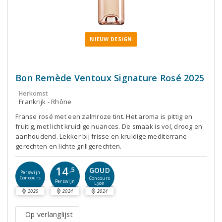
NIEUW DESIGN
Bon Remède Ventoux Signature Rosé 2025
Herkomst
Frankrijk - Rhône
Franse rosé met een zalmroze tint. Het aroma is pittig en
fruitig, met licht kruidige nuances. De smaak is vol, droog en
aanhoudend. Lekker bij frisse en kruidige mediterrane
gerechten en lichte grillgerechten.
14
GOUD
,5
Perswijn
Concours
Concours
Perswijn
Lyon
2025
2024
2024
Op verlanglijst