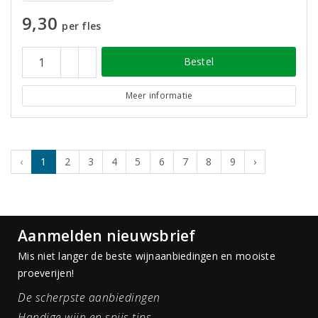
9,30
per fles
Bestel
Meer informatie
‹
1
2
3
4
5
6
7
8
9
›
Aanmelden nieuwsbrief
Mis niet langer de beste wijnaanbiedingen en mooiste
proeverijen!
De scherpste aanbiedingen
Handige wijn en spijs tips