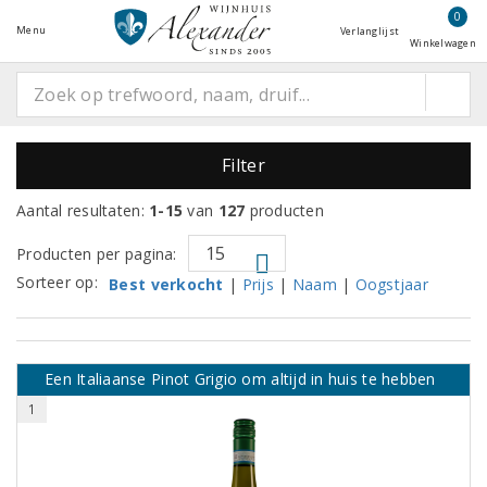
0
Menu
Verlanglijst
Winkelwagen
Filter
Aantal resultaten:
1-15
van
127
producten
Producten per pagina:
Sorteer op:
Best verkocht
|
Prijs
|
Naam
|
Oogstjaar
Een Italiaanse Pinot Grigio om altijd in huis te hebben
1