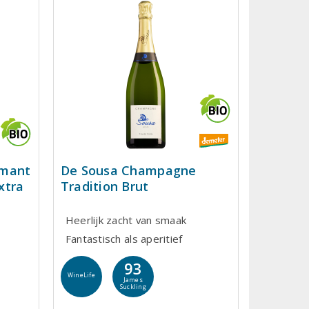
émant
De Sousa Champagne
xtra
Tradition Brut
Heerlijk zacht van smaak
Fantastisch als aperitief
93
WineLife
James
Suckling