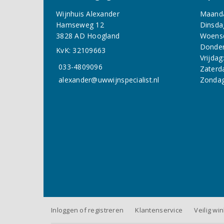
Wijnhuis Alexander
Maand
Hamseweg 12
Dinsda
3828 AD Hoogland
Woens
Donder
KvK: 32109663
Vrijdag
033-4809096
Zaterd
alexander@uwwijnspecialist.nl
Zondag
Inloggen of registreren
Klantenservice
Veilig wi