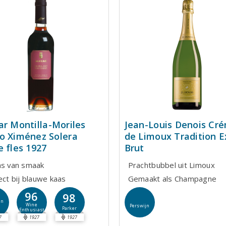
ar Montilla-Moriles
Jean-Louis Denois Cr
o Ximénez Solera
de Limoux Tradition E
e fles 1927
Brut
ns van smaak
Prachtbubbel uit Limoux
ect bij blauwe kaas
Gemaakt als Champagne
96
98
jn
Wine
Perswijn
Parker
Enthusiast
7
1927
1927