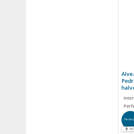
Alve
Pedr
halv
Inte
Perf
Perswi
192