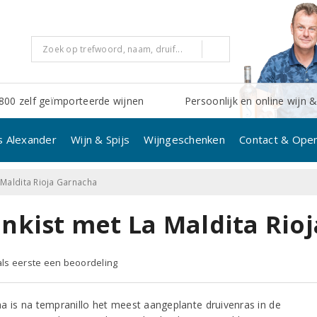
800 zelf geïmporteerde wijnen
Persoonlijk en online wijn &
s Alexander
Wijn & Spijs
Wijngeschenken
Contact & Open
 Maldita Rioja Garnacha
jnkist met La Maldita Rio
 als eerste een beoordeling
a is na tempranillo het meest aangeplante druivenras in de