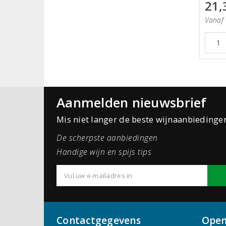
21,
Vanaf 
Aanmelden nieuwsbrief
Mis niet langer de beste wijnaanbiedinge
De scherpste aanbiedingen
Handige wijn en spijs tips
Contactgegevens
Open