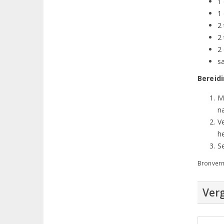
1 
1
2 
2 
2 
s
Bereid
M
n
V
h
Se
Bronver
Verg