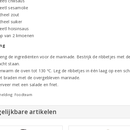
eetl chilisaus
 eetl sesamolie
theel zout
theel suiker
eetl hoisinsaus
ap van 2 limoenen
ing
eng de ingrediënten voor de marinade. Bestrijk de ribbetjes met de 
acht staan.
erwarm de oven tot 130 ºC. Leg de ribbetjes in één laag op een scha
et braden met de overgebleven marinade.
rveer met een salade en friet.
melding: Foodteam
elijkbare artikelen