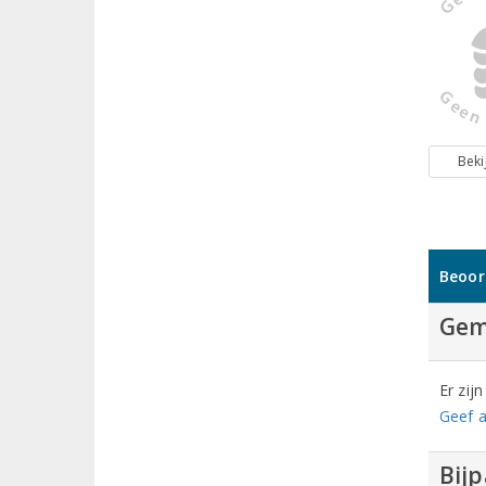
Beki
Beoor
Gem
Er zij
Geef a
Bij