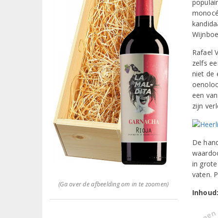
populai
monocép
kandidaa
Wijnboe
Rafael V
zelfs e
niet de 
oenoloo
een van
zijn ver
De hand
waardoo
in grot
vaten. P
(Ga over de afbeelding om in te zoomen)
Inhoud