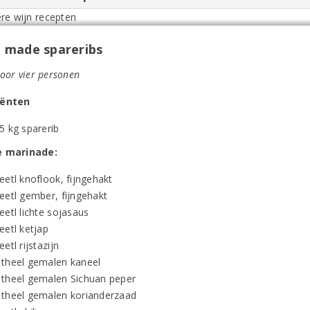
made spareribs
voor vier personen
iënten
5 kg sparerib
e marinade:
eetl knoflook, fijngehakt
eetl gember, fijngehakt
eetl lichte sojasaus
eetl ketjap
eetl rijstazijn
 theel gemalen kaneel
 theel gemalen Sichuan peper
 theel gemalen korianderzaad