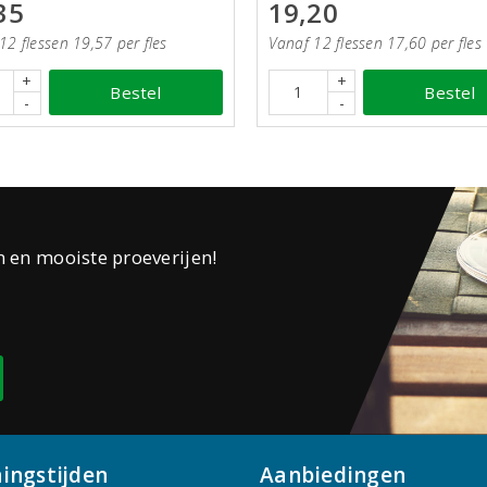
35
19,20
12 flessen 19,57 per fles
Vanaf 12 flessen 17,60 per fles
+
+
Bestel
Bestel
-
-
n en mooiste proeverijen!
ingstijden
Aanbiedingen