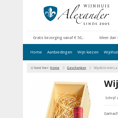
Gratis bezorging vanaf € 50,-
Meer dan 
Home
Aanbiedingen
Wijn kiezen
Wijnhui
U bent hier:
Home
Geschenken
Wijnkist met La
Wi
Schrijf
Garnach