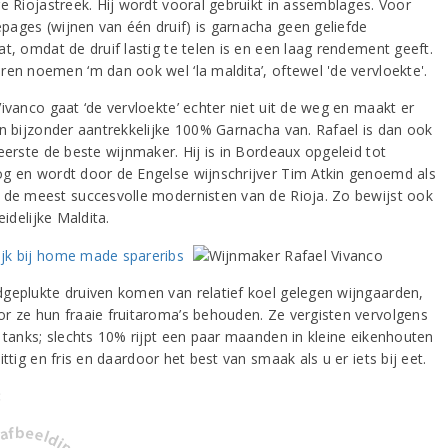
re Riojastreek. Hij wordt vooral gebruikt in assemblages. Voor
ages (wijnen van één druif) is garnacha geen geliefde
t, omdat de druif lastig te telen is en een laag rendement geeft.
ren noemen ‘m dan ook wel ‘la maldita’, oftewel 'de vervloekte'.
ivanco gaat ‘de vervloekte’ echter niet uit de weg en maakt er
en bijzonder aantrekkelijke 100% Garnacha van. Rafael is dan ook
eerste de beste wijnmaker. Hij is in Bordeaux opgeleid tot
g en wordt door de Engelse wijnschrijver Tim Atkin genoemd als
 de meest succesvolle modernisten van de Rioja. Zo bewijst ook
leidelijke Maldita.
geplukte druiven komen van relatief koel gelegen wijngaarden,
r ze hun fraaie fruitaroma’s behouden. Ze vergisten vervolgens
e tanks; slechts 10% rijpt een paar maanden in kleine eikenhouten
ittig en fris en daardoor het best van smaak als u er iets bij eet.
: