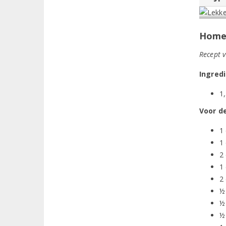
Home 
Recept 
Ingred
1,
Voor d
1 
1 
2 
1 
2 
½
½
½