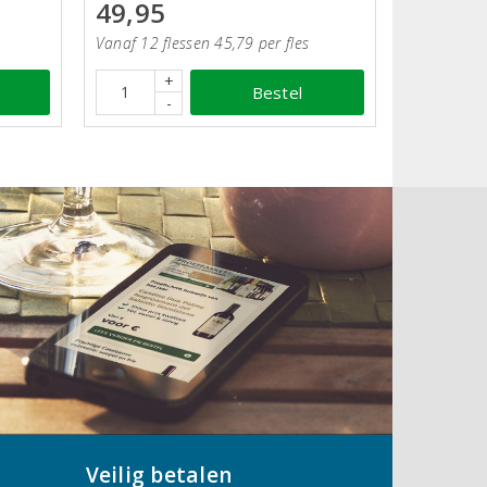
49,95
Vanaf 12 flessen 45,79 per fles
+
Bestel
-
Veilig betalen