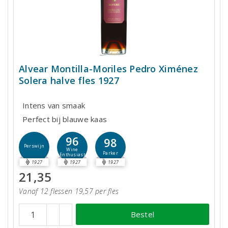
Alvear Montilla-Moriles Pedro Ximénez
Solera halve fles 1927
Intens van smaak
Perfect bij blauwe kaas
96
98
Perswijn
Wine
Parker
Enthusiast
1927
1927
1927
21,35
Vanaf 12 flessen 19,57 per fles
Bestel