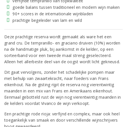
verfijnde tempranillo van topkwaliteit
goede balans tussen traditioneel en modern wijn maken
90+ scores in de internationale wijnbladen
prachtige begeleider van lam en wild
Deze prachtige reserva wordt gemaakt als ware het een
grand cru. De tempranillo- en graciano druiven (10%) worden
na de handmatige pluk, bij aankomst in de kelder, op een
sorteerband voor een tweede maal streng geselecteerd.
Alleen het allerbeste deel van de oogst wordt licht gekneusd.
Dit gaat vervolgens, zonder het schadelijke pompen maar
met behulp van zwaartekracht, naar foeders van Frans
eikenhout. Na de gisting rijpt de reserva nog vierentwintig
maanden in een mix van Frans en Amerikaans eikenhout.
Eenmaal gebotteld rust de wijn nog vierentwintig maanden in
de kelders voordat Vivanco de wijn verkoopt.
Een prachtige rode rioja: verfijnd en complex, maar ook heel
toegankelijk van smaak en door verschillende wijnschrijvers
hoog gewaardeerd.