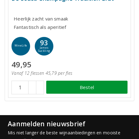
Heerlijk zacht van smaak
Fantastisch als aperitief
93
WineLife
James
Suckling
49,95
Vanaf 12 flessen 45,79 per fles
Bestel
Aanmelden nieuwsbrief
Mis niet langer de beste wijnaanbiedingen en mooiste