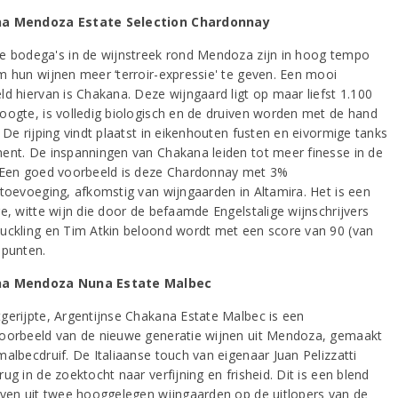
a Mendoza Estate Selection Chardonnay
e bodega's in de wijnstreek rond Mendoza zijn in hoog tempo
m hun wijnen meer ‘terroir-expressie' te geven. Een mooi
ld hiervan is Chakana. Deze wijngaard ligt op maar liefst 1.100
oogte, is volledig biologisch en de druiven worden met de hand
 De rijping vindt plaatst in eikenhouten fusten en eivormige tanks
ent. De inspanningen van Chakana leiden tot meer finesse in de
 Een goed voorbeeld is deze Chardonnay met 3%
rtoevoeging, afkomstig van wijngaarden in Altamira. Het is een
ge, witte wijn die door de befaamde Engelstalige wijnschrijvers
uckling en Tim Atkin beloond wordt met een score van 90 (van
 punten.
a Mendoza Nuna Estate Malbec
gerijpte, Argentijnse Chakana Estate Malbec is een
oorbeeld van de nieuwe generatie wijnen uit Mendoza, gemaakt
malbecdruif. De Italiaanse touch van eigenaar Juan Pelizzatti
ug in de zoektocht naar verfijning en frisheid. Dit is een blend
iven uit twee hooggelegen wijngaarden op de uitlopers van de