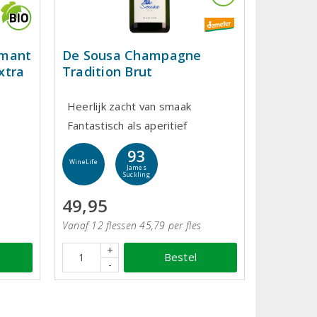
émant
De Sousa Champagne
xtra
Tradition Brut
Heerlijk zacht van smaak
Fantastisch als aperitief
93
WineLife
James
Suckling
49,95
Vanaf 12 flessen 45,79 per fles
+
Bestel
-