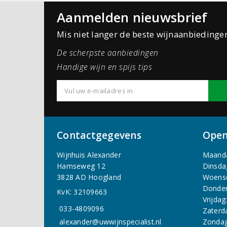
Aanmelden nieuwsbrief
Mis niet langer de beste wijnaanbiedinge
De scherpste aanbiedingen
Handige wijn en spijs tips
Contactgegevens
Open
Wijnhuis Alexander
Maand
Hamseweg 12
Dinsda
3828 AD Hoogland
Woens
Donder
KvK: 32109663
Vrijdag
033-4809096
Zaterd
alexander@uwwijnspecialist.nl
Zondag