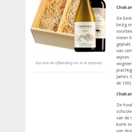
Chakan
De best
bezig o
voorbee
meter h
geplukt.
van cem
wijnen.
(Ga over de afbeelding om in te zoomen)
viognie
prachti
James S
de 100)
Chakan
De hout
schoolv
van de 
komt ter
van dru