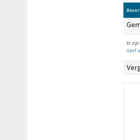
Beoor
Gem
Er zij
Geef a
Verg