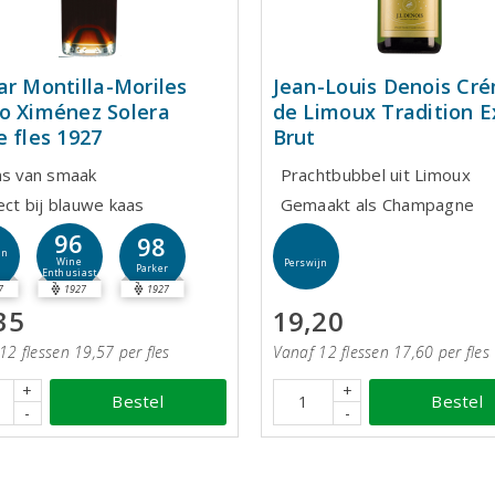
ar Montilla-Moriles
Jean-Louis Denois Cr
o Ximénez Solera
de Limoux Tradition E
e fles 1927
Brut
ns van smaak
Prachtbubbel uit Limoux
ect bij blauwe kaas
Gemaakt als Champagne
96
98
jn
Wine
Perswijn
Parker
Enthusiast
7
1927
1927
35
19,20
12 flessen 19,57 per fles
Vanaf 12 flessen 17,60 per fles
+
+
Bestel
Bestel
-
-