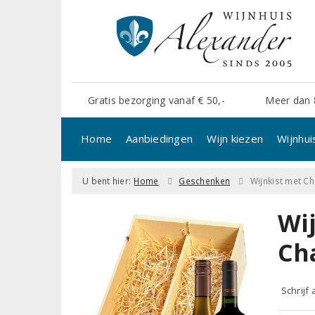
Gratis bezorging vanaf € 50,-
Meer dan 
Home
Aanbiedingen
Wijn kiezen
Wijnhui
U bent hier:
Home
Geschenken
Wijnkist met C
Wi
Ch
Schrijf