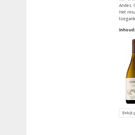
Andes. C
Het res
toeganke
Inhoud
Bekijk