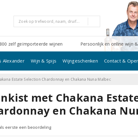
800 zelf geïmporteerde wijnen
Persoonlijk en online wijn &
s Alexander
Wijn & Spijs
Wijngeschenken
Contact & Open
hakana Estate Selection Chardonnay en Chakana Nuna Malbec
jnkist met Chakana Estate
ardonnay en Chakana Nu
 als eerste een beoordeling