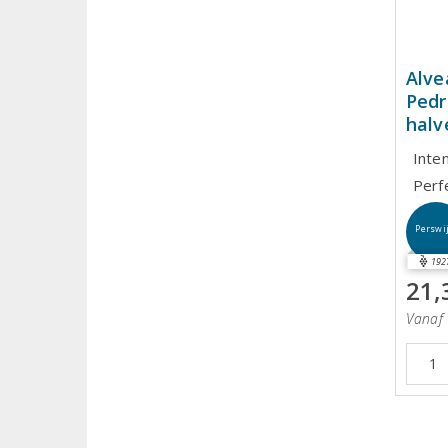
Alve
Pedr
halv
Inte
Perf
Perswi
192
21,
Vanaf 