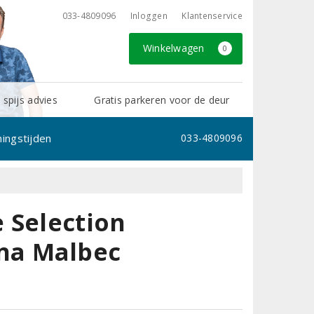
033-4809096
Inloggen
Klantenservice
Winkelwagen
0
 spijs advies
Gratis parkeren voor de deur
ingstijden
033-4809096
 Selection
na Malbec