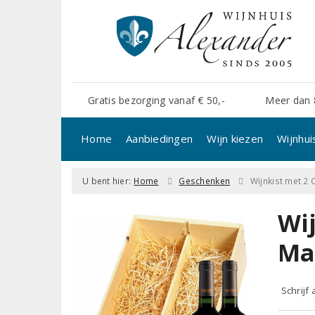
Gratis bezorging vanaf € 50,-
Meer dan 
Home
Aanbiedingen
Wijn kiezen
Wijnhui
U bent hier:
Home
Geschenken
Wijnkist met 2
Wi
Ma
Schrijf