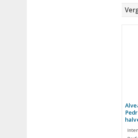
Verg
Alve
Pedr
halv
Inte