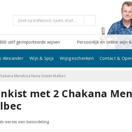
800 zelf geïmporteerde wijnen
Persoonlijk en online wijn &
s Alexander
Wijn & Spijs
Wijngeschenken
Contact & Open
 Chakana Mendoza Nuna Estate Malbec
jnkist met 2 Chakana Me
lbec
 als eerste een beoordeling