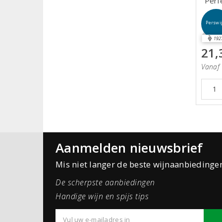
Perf
Perswi
192
21,
Vanaf 
Aanmelden nieuwsbrief
Mis niet langer de beste wijnaanbiedinge
De scherpste aanbiedingen
Handige wijn en spijs tips