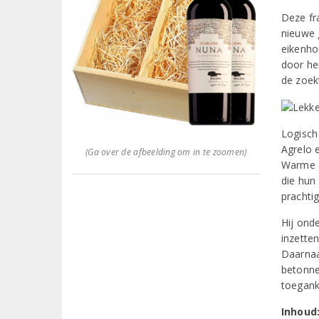
Deze fr
nieuwe 
eikenhou
door he
de zoekt
Logisch
Agrelo 
(Ga over de afbeelding om in te zoomen)
Warme d
die hun
prachtig
Hij ond
inzette
Daarnaa
betonne
toeganke
Inhoud