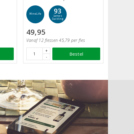
93
WineLife
James
Suckling
49,95
Vanaf 12 flessen 45,79 per fles
+
Bestel
-