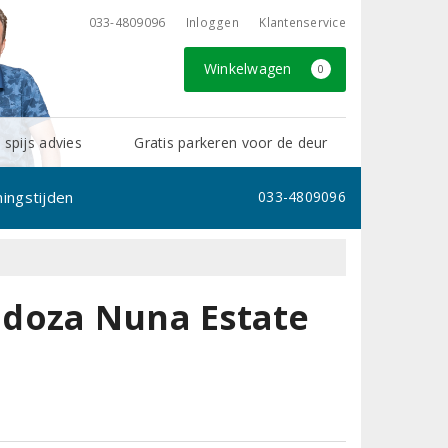
033-4809096
Inloggen
Klantenservice
Winkelwagen
0
 spijs advies
Gratis parkeren voor de deur
ingstijden
033-4809096
ndoza Nuna Estate