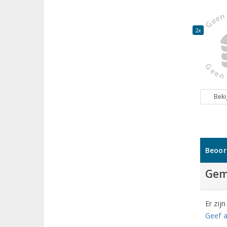
2x
Beki
Beoor
Gem
Er zij
Geef a