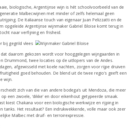
aaie, biologische, Argentijnse wijn is hét schoolvoorbeeld van de
generatie Malbecwijnen met minder of zelfs helemaal geen
trijping. De Italiaanse touch van eigenaar Juan Pelizzatti en de
m opgeleide Argentijnse wijnmaker Gabriel Bloise komt terug in
ocht naar verfijning en frisheid.
 dat daarom gekozen wordt voor hooggelegen wijngaarden in
en Drummond, twee locaties op de uitlopers van de Andes.
agen, afgewisseld met koele nachten, zorgen voor rijpe druiven
 fruitigheid goed behouden. De blend uit de twee regio’s geeft een
e wijn.
erscheidt zich van die van andere bodega’s uit Mendoza, die meer
n op een zwoele, ‘dikke’ en door eikenhout getypeerde smaak.
st kiest Chakana voor een biologische werkwijze en rijping in
n tanks. Het resultaat? Een indrukwekkende, volle maar ook zeer
lijke Malbec met druif- en terroirexpressie.
: