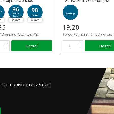
ect bij blauwe kaas
Gemaakt als Champagne
96
98
jn
Wine
Perswijn
Parker
Enthusiast
7
1927
1927
35
19,20
12 flessen 19,57 per fles
Vanaf 12 flessen 17,60 per fles
+
+
Bestel
Bestel
-
-
n en mooiste proeverijen!