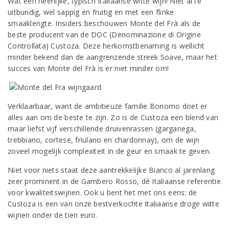
Wat een heerlijke, typisch Italiaanse witte wijn! Niet al te
uitbundig, wel sappig en fruitig en met een flinke
smaaklengte. Insiders beschouwen Monte del Frà als de
beste producent van de DOC (Denominazione di Origine
Controllata) Custoza. Deze herkomstbenaming is wellicht
minder bekend dan de aangrenzende streek Soave, maar het
succes van Monte del Frà is er niet minder om!
Verklaarbaar, want de ambitieuze familie Bonomo doet er
alles aan om de beste te zijn. Zo is de Custoza een blend van
maar liefst vijf verschillende druivenrassen (garganega,
trebbiano, cortese, friulano en chardonnay), om de wijn
zoveel mogelijk complexiteit in de geur en smaak te geven.
Niet voor niets staat deze aantrekkelijke Bianco al jarenlang
zeer prominent in de Gambero Rosso, dé Italiaanse referentie
voor kwaliteitswijnen. Ook u bent het met ons eens: de
Custoza is een van onze bestverkochte Italiaanse droge witte
wijnen onder de tien euro.