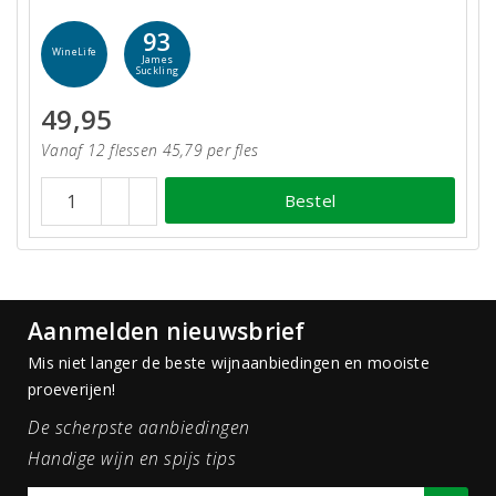
93
WineLife
James
Suckling
49,95
Vanaf 12 flessen 45,79 per fles
Bestel
Aanmelden nieuwsbrief
Mis niet langer de beste wijnaanbiedingen en mooiste
proeverijen!
De scherpste aanbiedingen
Handige wijn en spijs tips