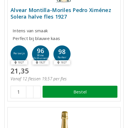
Alvear Montilla-Moriles Pedro Ximénez
Solera halve fles 1927
Intens van smaak
Perfect bij blauwe kaas
96
98
Perswijn
Wine
Parker
Enthusiast
1927
1927
1927
21,35
Vanaf 12 flessen 19,57 per fles
Bestel