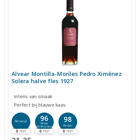
Alvear Montilla-Moriles Pedro Ximénez
Solera halve fles 1927
Intens van smaak
Perfect bij blauwe kaas
96
98
Perswijn
Wine
Parker
Enthusiast
1927
1927
1927