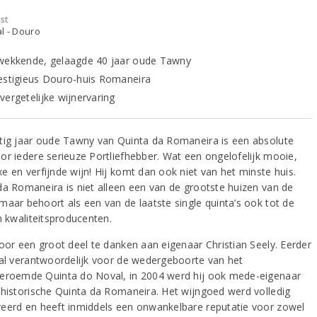
st
l - Douro
wekkende, gelaagde 40 jaar oude Tawny
estigieus Douro-huis Romaneira
vergetelijke wijnervaring
tig jaar oude Tawny van Quinta da Romaneira is een absolute
or iedere serieuze Portliefhebber. Wat een ongelofelijk mooie,
e en verfijnde wijn! Hij komt dan ook niet van het minste huis.
da Romaneira is niet alleen een van de grootste huizen van de
maar behoort als een van de laatste single quinta’s ook tot de
n kwaliteitsproducenten.
voor een groot deel te danken aan eigenaar Christian Seely. Eerder
 al verantwoordelijk voor de wedergeboorte van het
eroemde Quinta do Noval, in 2004 werd hij ook mede-eigenaar
 historische Quinta da Romaneira. Het wijngoed werd volledig
eerd en heeft inmiddels een onwankelbare reputatie voor zowel