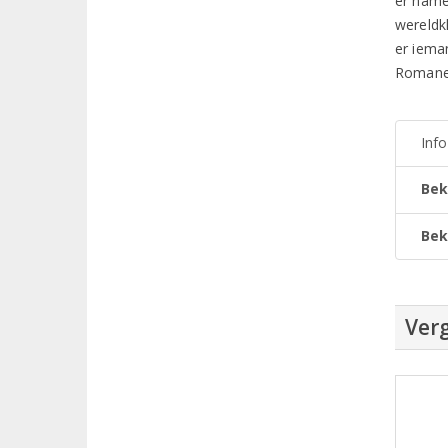
er name
wereldk
er iema
Romanei
Inf
Bek
Bek
Verg