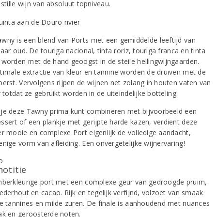
 stille wijn van absoluut topniveau.
wny is een blend van Ports met een gemiddelde leeftijd van
jaar oud. De touriga nacional, tinta roriz, touriga franca en tinta
 worden met de hand geoogst in de steile hellingwijngaarden.
timale extractie van kleur en tannine worden de druiven met de
perst. Vervolgens rijpen de wijnen net zolang in houten vaten van
r totdat ze gebruikt worden in de uiteindelijke botteling.
je deze Tawny prima kunt combineren met bijvoorbeeld een
ssert of een plankje met gerijpte harde kazen, verdient deze
er mooie en complexe Port eigenlijk de volledige aandacht,
enige vorm van afleiding. Een onvergetelijke wijnervaring!
notitie
mberkleurige port met een complexe geur van gedroogde pruim,
ederhout en cacao. Rijk en tegelijk verfijnd, volzoet van smaak
ne tannines en milde zuren. De finale is aanhoudend met nuances
ak en geroosterde noten.