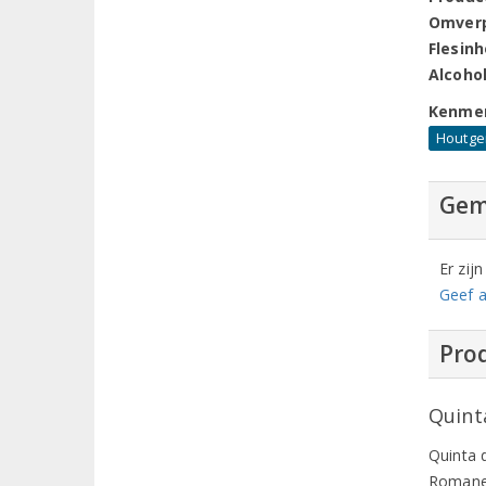
Omver
Flesin
Alcoho
Kenme
Houtger
Gem
Er zij
Geef a
Prod
Quint
Quinta 
Romanei