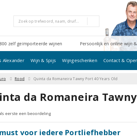
800 zelf geïmporteerde wijnen
Persoonlijk en online wijn &
s Alexander
Wijn & Spijs
Wijngeschenken
Contact & Open
uro
Rood
Quinta da Romaneira Tawny Port 40 Years Old
inta da Romaneira Tawny 
 als eerste een beoordeling
must voor iedere Portliefhebber