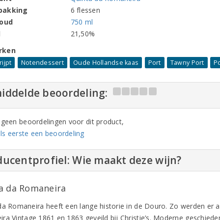
pakking
6 flessen
houd
750 ml
l
21,50%
rken
ijpt
Notendessert
Oude Hollandse kaas
Port
Tawny Port
Po
iddelde beoordeling:
n geen beoordelingen voor dit product,
ls eerste een beoordeling
ucentprofiel: Wie maakt deze wijn?
a da Romaneira
da Romaneira heeft een lange historie in de Douro. Zo werden er a
ra Vintage 1861 en 1863 geveild bij Christie’s. Moderne geschiedeni