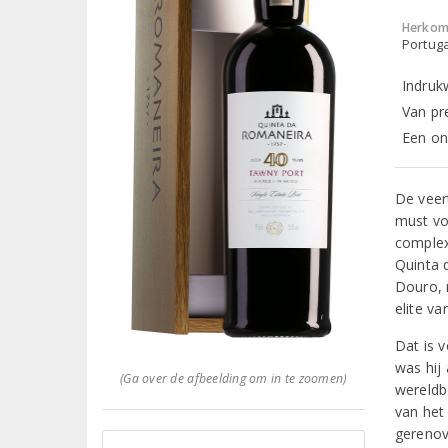
Herkom
Portuga
Indruk
Van pr
Een on
De veer
must vo
complex
Quinta 
Douro, 
elite va
Dat is 
was hij
(Ga over de afbeelding om in te zoomen)
wereldb
van het
gerenov