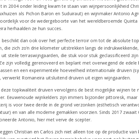
et in 2004 onder leiding kwam te staan van wijnpersoonlijkheid Chr
xhuizen als Pichon Baron en Suduiraut) en wijnmaker Antonio Agrell
oordelijk voor de wedergeboorte van het wereldberoemde Quinta d
ra herhaalden ze hun succes.
s beschikt dan ook over het perfecte terroir om tot de absolute to
n, die zich zo’n drie kilometer uitstrekken langs de indrukwekkend
uit steile terraswijngaarden, die stuk voor stuk geclassificeerd zij
Ze zijn volledig gerenoveerd en beplant met overwegend de edele 
rassen en een experimentele hoeveelheid internationale druiven (sy
, verwerkt Romaneira uitsluitend druiven uit eigen wijngaarden.
deze topkwaliteit druiven vervolgens de best mogelijke wijnen te
er. Eeuwenoude wijnkelders zijn immers bijzonder pittoresk, maar ni
erij is voor twee derde in de grond verzonken (esthetisch verant
tuur) en van alle moderne gemakken voorzien. Sinds 2017 zwaait C
oneerde Antonio, hier met verve de scepter.
ggen Christian en Carlos zich niet alleen toe op de productie van k