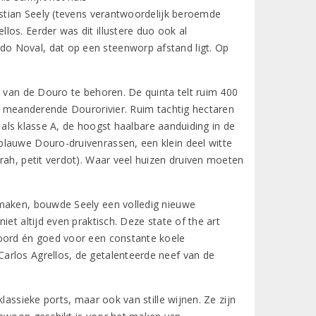
istian Seely (tevens verantwoordelijk beroemde
os. Eerder was dit illustere duo ook al
o Noval, dat op een steenworp afstand ligt. Op
p van de Douro te behoren. De quinta telt ruim 400
e, meanderende Dourorivier. Ruim tachtig hectaren
n als klasse A, de hoogst haalbare aanduiding in de
blauwe Douro-druivenrassen, een klein deel witte
rah, petit verdot). Waar veel huizen druiven moeten
 maken, bouwde Seely een volledig nieuwe
et altijd even praktisch. Deze state of the art
woord én goed voor een constante koele
arlos Agrellos, de getalenteerde neef van de
lassieke ports, maar ook van stille wijnen. Ze zijn