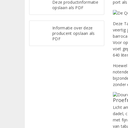
Deze productinformatie
port als
opslaan als PDF
Deze Ta
Informatie over deze
veertig 
producent opslaan als
barroca
PDF
Voor op
voet ge
640 lite
Hoewel 
notende
bijzond
zonder 
Proef
Licht a
dadel, c
met fij
van tab