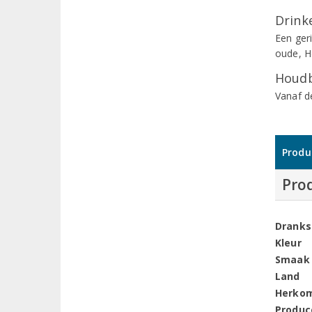
Drinke
Een geri
oude, H
Houdb
Vanaf d
Produ
Pro
Dranks
Kleur
Smaak
Land
Herko
Produc