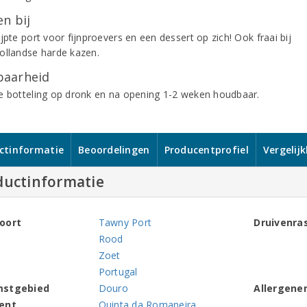
n bij
jpte port voor fijnproevers en een dessert op zich! Ook fraai bij
ollandse harde kazen.
aarheid
e botteling op dronk en na opening 1-2 weken houdbaar.
ctinformatie
Beoordelingen
Producentprofiel
Vergelij
ductinformatie
oort
Tawny Port
Druivenra
Rood
Zoet
Portugal
mstgebied
Douro
Allergene
ent
Quinta da Romaneira