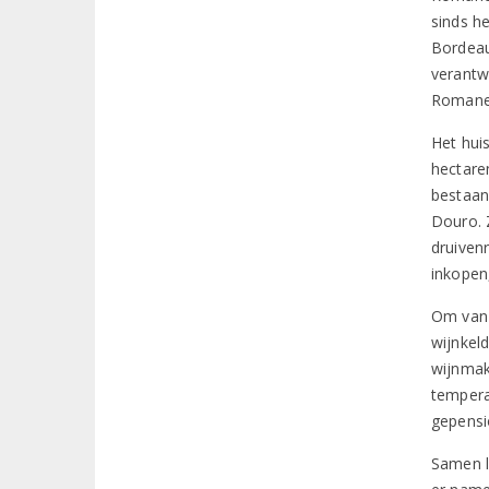
sinds h
Bordeau
verantw
Romanei
Het hui
hectare
bestaan 
Douro. 
druiven
inkopen
Om van 
wijnkeld
wijnmak
tempera
gepensi
Samen le