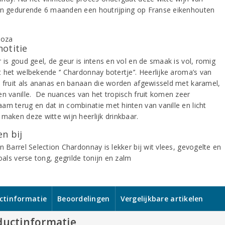
in gedurende 6 maanden een houtrijping op Franse eikenhouten
notitie
 is goud geel, de geur is intens en vol en de smaak is vol, romig
t het welbekende ‘’ Chardonnay botertje’’. Heerlijke aroma’s van
h fruit als ananas en banaan die worden afgewisseld met karamel,
en vanille. De nuances van het tropisch fruit komen zeer
am terug en dat in combinatie met hinten van vanille en licht
 maken deze witte wijn heerlijk drinkbaar.
n bij
n Barrel Selection Chardonnay is lekker bij wit vlees, gevogelte en
zoals verse tong, gegrilde tonijn en zalm
ctinformatie
Beoordelingen
Vergelijkbare artikelen
ductinformatie