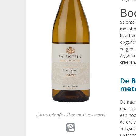
Bo
Salente
meest b
heeft e
opgeric
volgen.
Argenti
creëren.
De B
met
De naam
Chardon
(Ga over de afbeelding om in te zoomen)
een hoo
de drui
zorgvul
Chardon