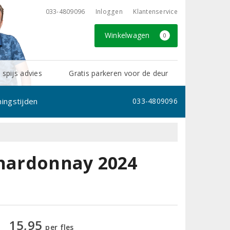
033-4809096
Inloggen
Klantenservice
Winkelwagen
0
 spijs advies
Gratis parkeren voor de deur
ingstijden
033-4809096
Chardonnay 2024
15,95
per fles