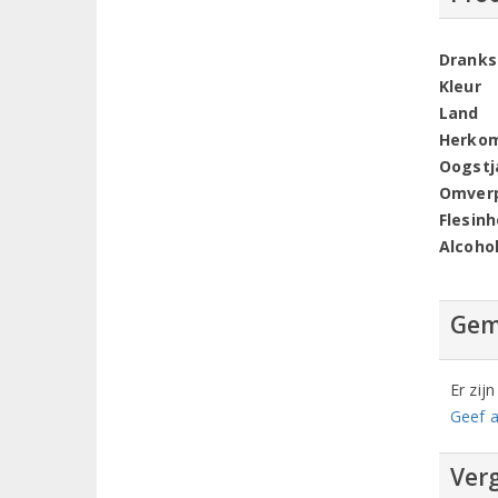
Dranks
Kleur
Land
Herko
Oogstj
Omver
Flesin
Alcoho
Gem
Er zij
Geef a
Verg