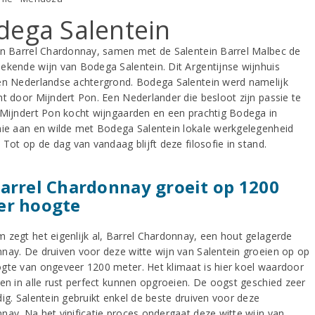
dega Salentein
in Barrel Chardonnay, samen met de Salentein Barrel Malbec de
ekende wijn van Bodega Salentein. Dit Argentijnse wijnhuis
en Nederlandse achtergrond. Bodega Salentein werd namelijk
ht door Mijndert Pon. Een Nederlander die besloot zijn passie te
 Mijndert Pon kocht wijngaarden en een prachtig Bodega in
nie aan en wilde met Bodega Salentein lokale werkgelegenheid
 Tot op de dag van vandaag blijft deze filosofie in stand.
arrel Chardonnay groeit op 1200
er hoogte
 zegt het eigenlijk al, Barrel Chardonnay, een hout gelagerde
nay. De druiven voor deze witte wijn van Salentein groeien op op
gte van ongeveer 1200 meter. Het klimaat is hier koel waardoor
ven in alle rust perfect kunnen opgroeien. De oogst geschied zeer
dig. Salentein gebruikt enkel de beste druiven voor deze
nay. Na het vinificatie proces ondergaat deze witte wijn van