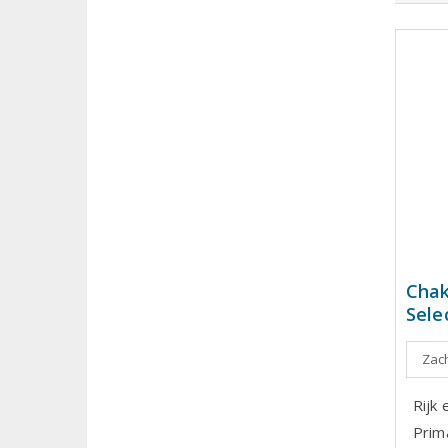
Chak
Sele
Zach
Rijk
Prim