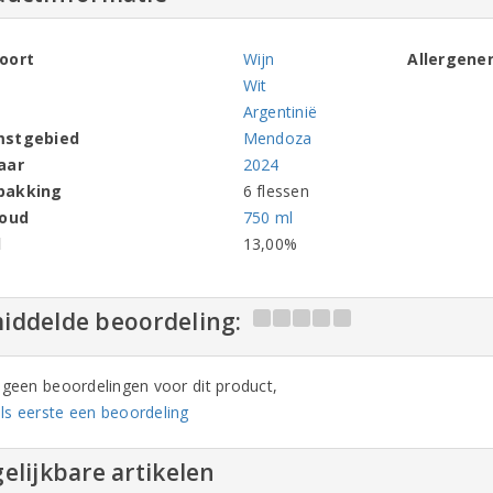
oort
Wijn
Allergene
Wit
Argentinië
mstgebied
Mendoza
aar
2024
pakking
6 flessen
houd
750 ml
l
13,00%
iddelde beoordeling:
n geen beoordelingen voor dit product,
ls eerste een beoordeling
elijkbare artikelen