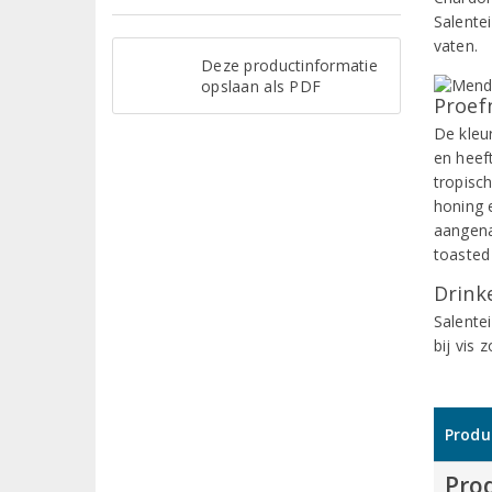
Salente
vaten.
Deze productinformatie
opslaan als PDF
Proef
De kleur
en heef
tropisc
honing 
aangena
toasted
Drinke
Salentei
bij vis 
Produ
Pro