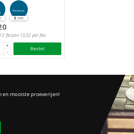
2
Perswijn
s
2
2020
20
12 flessen 13,02 per fles
+
Bestel
-
n en mooiste proeverijen!