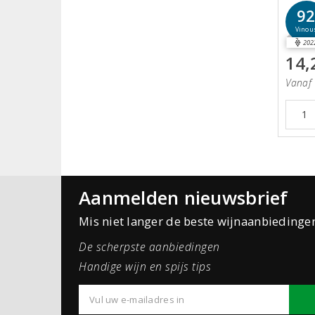
9
Vinou
202
14,
Vanaf 
Aanmelden nieuwsbrief
Mis niet langer de beste wijnaanbiedinge
De scherpste aanbiedingen
Handige wijn en spijs tips