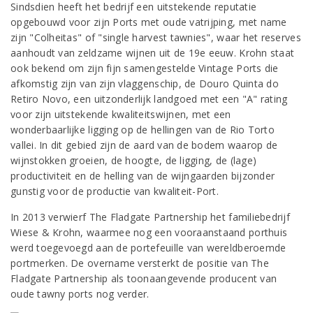
Sindsdien heeft het bedrijf een uitstekende reputatie
opgebouwd voor zijn Ports met oude vatrijping, met name
zijn "Colheitas" of "single harvest tawnies", waar het reserves
aanhoudt van zeldzame wijnen uit de 19e eeuw. Krohn staat
ook bekend om zijn fijn samengestelde Vintage Ports die
afkomstig zijn van zijn vlaggenschip, de Douro Quinta do
Retiro Novo, een uitzonderlijk landgoed met een "A" rating
voor zijn uitstekende kwaliteitswijnen, met een
wonderbaarlijke ligging op de hellingen van de Rio Torto
vallei. In dit gebied zijn de aard van de bodem waarop de
wijnstokken groeien, de hoogte, de ligging, de (lage)
productiviteit en de helling van de wijngaarden bijzonder
gunstig voor de productie van kwaliteit-Port.
In 2013 verwierf The Fladgate Partnership het familiebedrijf
Wiese & Krohn, waarmee nog een vooraanstaand porthuis
werd toegevoegd aan de portefeuille van wereldberoemde
portmerken. De overname versterkt de positie van The
Fladgate Partnership als toonaangevende producent van
oude tawny ports nog verder.