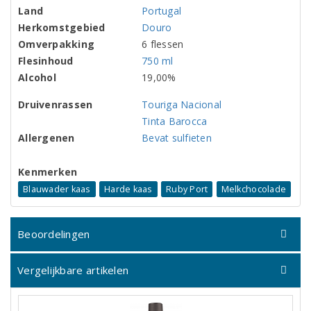
Land
Portugal
Herkomstgebied
Douro
Omverpakking
6 flessen
Flesinhoud
750 ml
Alcohol
19,00%
Druivenrassen
Touriga Nacional
Tinta Barocca
Allergenen
Bevat sulfieten
Kenmerken
Blauwader kaas
Harde kaas
Ruby Port
Melkchocolade
Beoordelingen
Vergelijkbare artikelen