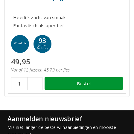
Heerlijk zacht van smaak
Fantastisch als aperitief
93
WineLife
James
Suckling
49,95
Vanaf 12 flessen 45,79 per fles
Bestel
Aanmelden nieuwsbrief
Mis niet langer de beste wijnaanbiedingen en mooiste