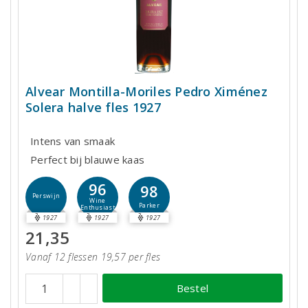
Alvear Montilla-Moriles Pedro Ximénez
Solera halve fles 1927
Intens van smaak
Perfect bij blauwe kaas
96
98
Perswijn
Wine
Parker
Enthusiast
1927
1927
1927
21,35
Vanaf 12 flessen 19,57 per fles
Bestel