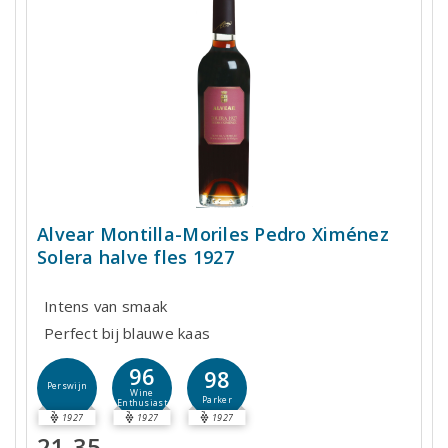
Alvear Montilla-Moriles Pedro Ximénez
Solera halve fles 1927
Intens van smaak
Perfect bij blauwe kaas
96
98
Perswijn
Wine
Parker
Enthusiast
1927
1927
1927
21,35