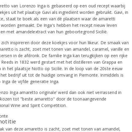
etto van Lorenzo Inga is gebaseerd op een oud recept waarbij
ekjes uit het plaatsje Gavi als ingrediënt worden gebruikt. Gavi, in
e, staat te boek als een van dé plaatsen waar de amaretti
 worden gemaakt. De Inga's hebben het recept nieuw leven
zen met amandelextract van hun geboortegrond Sicilië.
et zich inspireren door deze koekjes voor hun likeur. De smaak van
aretto is zacht, zoet met tonen van amandel, caramel, vanille en
ersen in de afdronk. De familie Inga kan terugkijken op een rijke
e. Reeds in 1832 werd gestart met het distilleren van Grappa en
 in het plaatsje Notto op Sicilië. In de loop van de 20ste eeuw
het bedrijf uit tot de huidige omvang in Piemonte. Inmiddels is
 Inga de vijfde generatie Inga.
enzo Inga amaretto originale’ werd dan ook niet verrassend in
kozen tot "beste amaretto" door de toonaangevende
ional Wine and Spirit Competition.
notitie
k van deze amaretto is zacht, zoet met tonen van amandel,