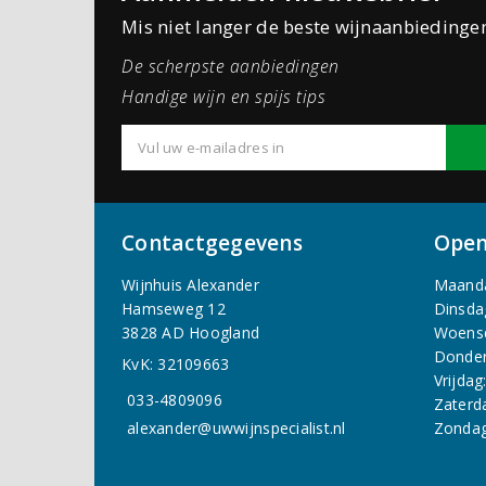
Mis niet langer de beste wijnaanbiedinge
De scherpste aanbiedingen
Handige wijn en spijs tips
Contactgegevens
Open
Wijnhuis Alexander
Maand
Hamseweg 12
Dinsda
3828 AD Hoogland
Woens
Donder
KvK: 32109663
Vrijdag
033-4809096
Zaterd
alexander@uwwijnspecialist.nl
Zondag