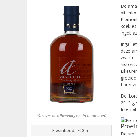
De amar
bitterko
Piemont
koekjes
ingebla
Inga li
deze am
zwarte k
histori
Likeuren
groeide 
Lorenzo
De ‘Lor
2012 ge
Internat
(Ga over de afbeelding om in te zoomen)
Proef
Flesinhoud: 700 ml
De smaa