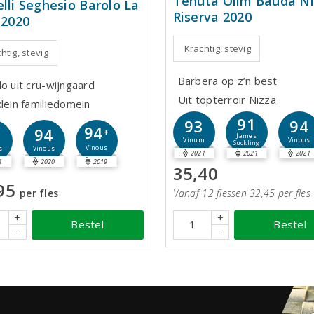
Tenuta Olim Bauda Ni
elli Seghesio Barolo La
Riserva 2020
 2020
Krachtig, stevig
htig, stevig
Barbera op z’n best
lo uit cru-wijngaard
Uit topterroir Nizza
klein familiedomein
91
93
94
94
5
94
+
James
Vinum
Vinous
Suckling
Vinous
s
Vinous
2021
2021
2021
1
2020
2019
35,40
95
per fles
Vanaf 12 flessen 32,45 per fles
+
+
Bestel
Bestel
-
-