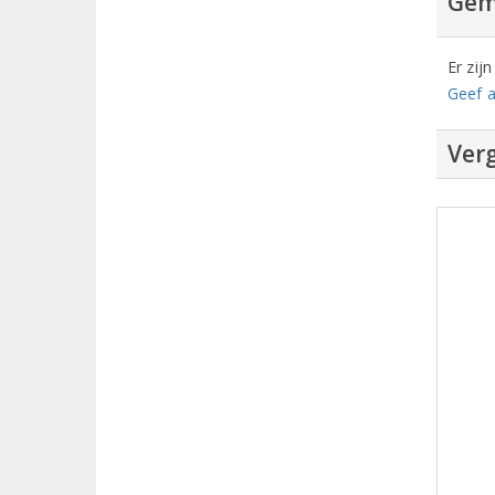
Gem
Er zij
Geef a
Verg