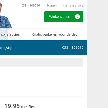
033-4809096
Inloggen
Klantenservice
Winkelwagen
0
 spijs advies
Gratis parkeren voor de deur
ingstijden
033-4809096
19,95
per fles