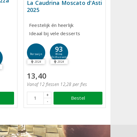
zza
La Caudrina Moscato d'Asti
2025
Feestelijk én heerlijk
Ideaal bij vele desserts
93
Wine
Perswijn
Enthusiast
2024
2024
13,40
Vanaf 12 flessen 12,28 per fles
+
Bestel
-