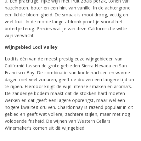
u. Een prachtige, rijke wijn met fruit zoals perzik, tonen van
hazelnoten, boter en een hint van vanille. In de achtergrond
een lichte bloemigheid. De smaak is mooi droog, vettig en
veel fruit. In de mooie lange afdronk proef je vooral het
botertje terug. Precies wat je van deze Californische witte
wijn verwacht.
Wijngebied Lodi Valley
Lodi is één van de meest prestigieuze wijngebieden van
Californië tussen de grote gebieden Sierra Nevada en San
Francisco Bay. De combinatie van koele nachten en warme
dagen met veel zonuren, geeft de druiven een langere tijd om
te rijpen. Hierdoor krijgt de wijn intense smaken en aroma’s.
De zanderige bodem maakt dat de stokken hard moeten
werken en dat geeft een lagere opbrengst, maar wel een
hogere kwaliteit druiven. Chardonnay is razend populair in dit
gebied en geeft wat vollere, zachtere stijlen, maar met nog
voldoende frisheid. De wijnen van Western Cellars
Winemaker’s komen uit dit wijngebied.