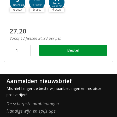
James
Perswijn
Hamersma
Suckling
2023
2023
2022
27,20
Vanaf 12 flessen 24,93 per fles
Bestel
Aanmelden nieuwsbrief
Mis niet langer de beste wijnaanbiedingen en mooiste
proeverijen!
De scherpste aanbiedingen
Handige wijn en spijs tips