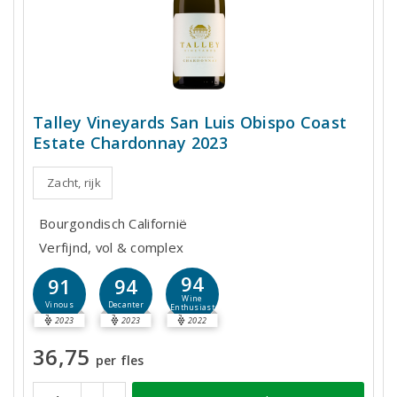
Talley Vineyards San Luis Obispo Coast
Estate Chardonnay 2023
Zacht, rijk
Bourgondisch Californië
Verfijnd, vol & complex
94
91
94
Wine
Vinous
Decanter
Enthusiast
2023
2023
2022
36,75
per fles