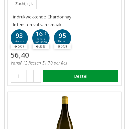
Zacht, rijk
Indrukwekkende Chardonnay
Intens en vol van smaak
16
93
,5
95
Jancis
Vinous
Parker
Robinson
2024
2023
2023
56,40
Vanaf 12 flessen 51,70 per fles
Bestel