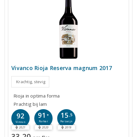
Vivanco Rioja Reserva magnum 2017
Krachtig, stevig
Rioja in optima forma
Prachtig bij lam
91
15
92
+
,5
Parker
Perswijn
Vinous
2021
2020
2019
33,20