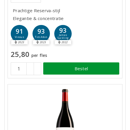
Prachtige Reserva-stijl
Elegantie & concentratie
93
91
93
James
Vinous
Tim Atkin
Suckling
2023
2023
2022
25,80
per fles
Bestel