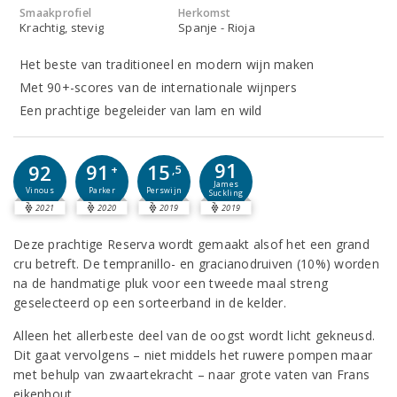
Smaakprofiel
Herkomst
Krachtig, stevig
Spanje - Rioja
Het beste van traditioneel en modern wijn maken
Met 90+-scores van de internationale wijnpers
Een prachtige begeleider van lam en wild
91
91
15
92
+
,5
James
Parker
Perswijn
Vinous
Suckling
2021
2020
2019
2019
Deze prachtige Reserva wordt gemaakt alsof het een grand
cru betreft. De tempranillo- en gracianodruiven (10%) worden
na de handmatige pluk voor een tweede maal streng
geselecteerd op een sorteerband in de kelder.
Alleen het allerbeste deel van de oogst wordt licht gekneusd.
Dit gaat vervolgens – niet middels het ruwere pompen maar
met behulp van zwaartekracht – naar grote vaten van Frans
eikenhout.