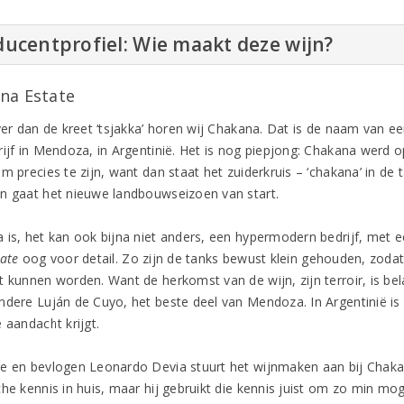
ucentprofiel: Wie maakt deze wijn?
na Estate
ever dan de kreet ‘tsjakka’ horen wij Chakana. Dat is de naam van 
rijf in Mendoza, in Argentinië. Het is nog piepjong: Chakana werd o
om precies te zijn, want dan staat het zuiderkruis – ‘chakana’ in d
n gaat het nieuwe landbouwseizoen van start.
is, het kan ook bijna niet anders, een hypermodern bedrijf, met een
tate
oog voor detail. Zo zijn de tanks bewust klein gehouden, zodat
t kunnen worden. Want de herkomst van de wijn, zijn terroir, is bel
ndere Luján de Cuyo, het beste deel van Mendoza. In Argentinië is 
 aandacht krijgt.
e en bevlogen Leonardo Devia stuurt het wijnmaken aan bij Chakana
he kennis in huis, maar hij gebruikt die kennis juist om zo min moge