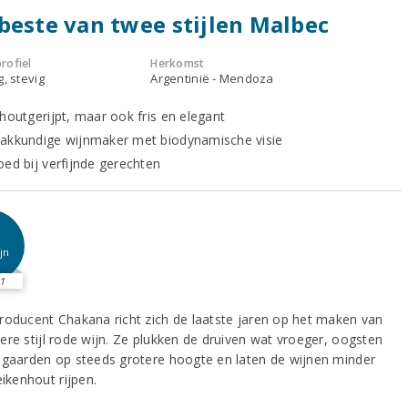
beste van twee stijlen Malbec
rofiel
Herkomst
g, stevig
Argentinië - Mendoza
 houtgerijpt, maar ook fris en elegant
akkundige wijnmaker met biodynamische visie
oed bij verfijnde gerechten
jn
1
roducent Chakana richt zich de laatste jaren op het maken van
ere stijl rode wijn. Ze plukken de druiven wat vroeger, oogsten
ngaarden op steeds grotere hoogte en laten de wijnen minder
eikenhout rijpen.