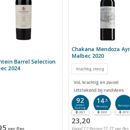
Chakana Mendoza Ayn
Malbec 2020
ntein Barrel Selection
ec 2024
Krachtig, stevig
Vol, krachtig en zwoel
Uitstekend bij rundvlees
92
14
,5
James
Perswijn
Perswijn
Suckling
2021
2020
2019
23,20
95
per fles
Vanaf 12 flessen 21,27 per fles