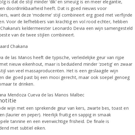
lg is dat de stijl minder ‘dik’ en smeuïg is en meer elegantie,
d en doordrinkbaarheid heeft. Dat is goed nieuws voor
ers, want deze ‘moderne’ stijl combineert erg goed met verfijnde
en. Voor de liefhebbers van krachtig en vol rood echter, hebben
Chakana’s keldermeester Leonardo Devia een wijn samengesteld
 beste van de twee stijlen combineert.
 de las Manos heeft die typische, verleidelijke geur van rijpe
met nieuw eikenhout, maar is beduidend minder ‘zoetig’ en zwaar
stijl van veel massaproducenten. Het is een geslaagde wijn
n die goed past bij een mooi gerecht, maar ook soepel genoeg
omaar te drinken.
notitie
ode wijn met een sprekende geur van kers, zwarte bes, toast en
en (laurier en peper). Heerlijk fruitig en sappig in smaak
pele tannine en een evenwichtige frisheid. De finale is
end met subtiel eiken.