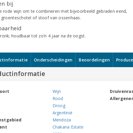
n bij
de rode wijn om te combineren met bijvoorbeeld gebraden eend,
e groenteschotel of stoof van ossenhaas.
aarheid
ronk; houdbaar tot zo’n 4 jaar na de oogst.
ctinformatie
Onderscheidingen
Beoordelingen
Produce
ductinformatie
oort
Wijn
Druivenra
Rood
Allergene
Droog
Argentinië
mstgebied
Mendoza
ent
Chakana Estate