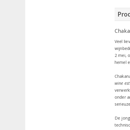
Prod
Chaka
Veel li
wijnbed
2 mei, 
hemel e
Chakana 
wine es
verwerk
onder a
serieuze
De jong
technisc