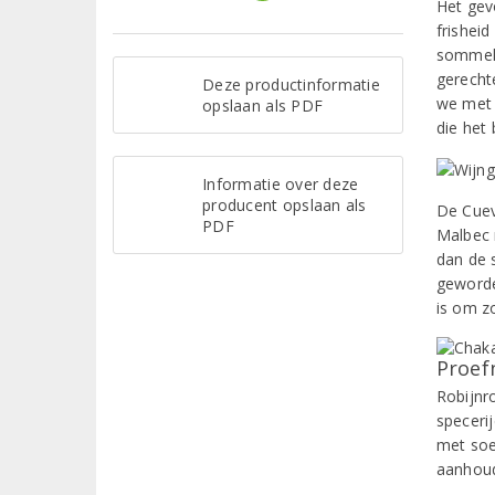
Het gevo
frishei
sommeli
gerecht
Deze productinformatie
we met 
opslaan als PDF
die het
Informatie over deze
producent opslaan als
De Cueva
PDF
Malbec 
dan de 
geworde
is om z
Proef
Robijnr
specerij
met soe
aanhoud