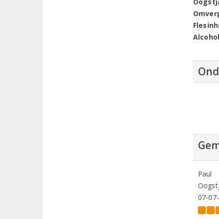
Oogstj
Omver
Flesin
Alcoho
Ond
Gem
Paul
Oogstj
07-07