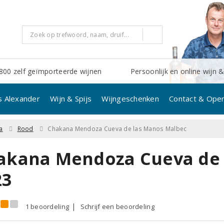
800 zelf geïmporteerde wijnen
Persoonlijk en online wijn &
s Alexander
Wijn & Spijs
Wijngeschenken
Contact & Open
a
Rood
Chakana Mendoza Cueva de las Manos Malbec
akana Mendoza Cueva de 
23
1 beoordeling
Schrijf een beoordeling