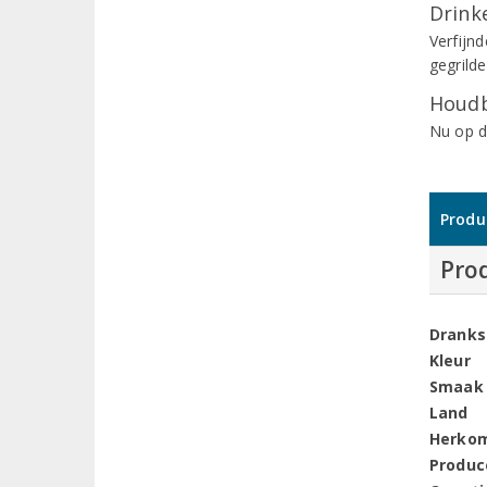
Drinke
Verfijn
gegrild
Houdb
Nu op d
Produ
Pro
Dranks
Kleur
Smaak
Land
Herko
Produc