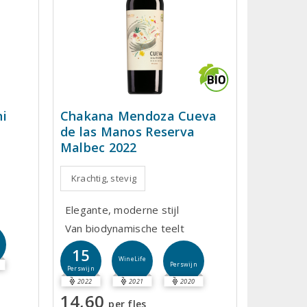
i
Chakana Mendoza Cueva
de las Manos Reserva
Malbec 2022
Krachtig, stevig
Elegante, moderne stijl
Van biodynamische teelt
15
WineLife
Perswijn
Perswijn
2022
2021
2020
14,60
per fles