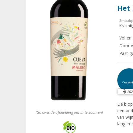
Het 
Smaakp
Krachti
Vol en
Door v
Past g
Perswi
202
De biop
een and
(Ga over de afbeelding om in te zoomen)
van wij
lang in 