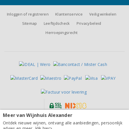
Inloggen of registreren
Klantenservice
Veilig winkelen
Sitemap
Leeftijdscheck
Privacybeleid
Herroepingsrecht
Meer van Wijnhuis Alexander
Alle prijzen zijn inclusief BTW, exclusief eventuele verzendkosten.
Domaine Raimbault Pouilly-Fumé Mosaïque 2023
Ontdek nieuwe wijnen, ontvang alle aanbiedingen, persoonlijk
advies en meer...klik hier>