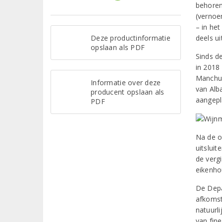
behoren
(vernoe
– in he
Deze productinformatie
deels ui
opslaan als PDF
Sinds d
in 2018
Manchue
Informatie over deze
van Alb
producent opslaan als
aangepla
PDF
Na de o
uitsluit
de verg
eikenho
De Depa
afkomst
natuurl
van fin