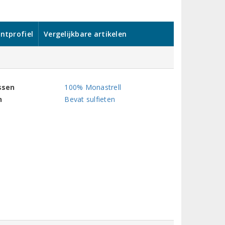
ntprofiel
Vergelijkbare artikelen
ssen
100% Monastrell
n
Bevat sulfieten