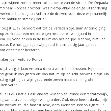
 zijn wijnen zonder meer tot de beste van de streek. De Depaula
md naar Ponces dochter) was hierop altijd de enige uitzondering
t verleden haalde Juan Antonio de druiven voor deze wijn namelijk
t de naburige streek Jumilla.
e oogst 2019 behoort dat tot de verleden tijd. Juan Antonio ging
 op zoek naar een mooie eigen monastrell-wijngaard in
la. Hij vond er een in de buurt van het dorpje Mehora, niet ver
acete. De hooggelegen wijngaard is zo’n dertig jaar geleden
nt en telt vier hectaren.
ogst vergist Juan Antonio de druiven in hele trossen. Hij maakt
end gebruik van gisten die van nature op de schil aanwezig zijn. Na
isting rijpt hij de wijn gedurende zeven maanden in grote
uten vaten.
ula is dus net als alle andere wijnen van Ponce een ‘estate’-wijn,
ig van druiven uit eigen wijngaarden. Ook deze heeft, dankzij zijn
ijke werkwijze, die fantastische, onmiskenbare Ponce-signatuur
esse, lichtvoetigheid en een bescheiden alcoholpercentage. Extra