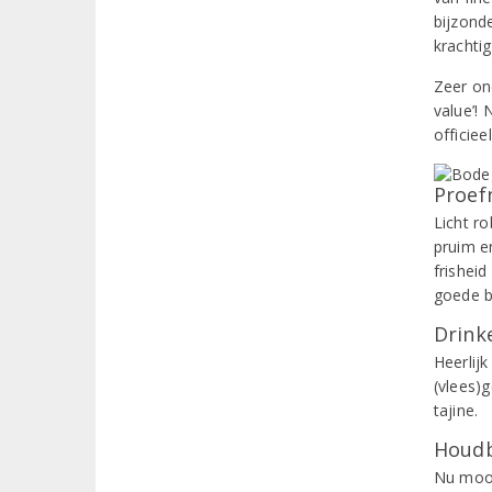
bijzonde
krachtig
Zeer ond
value’! 
officiee
Proef
Licht r
pruim e
frisheid
goede b
Drinke
Heerlijk
(vlees)
tajine.
Houdb
Nu mooi