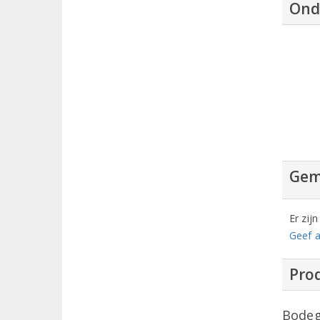
Ond
Gem
Er zij
Geef a
Prod
Bodeg