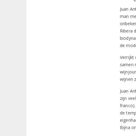
Juan An
man met
onbeken
Ribera d
biodyna
de mod
Verrijkt
samen m
wijnjour
wijnen z
Juan An
zijn ve
franco).
de tempe
eigenha
Bijna o