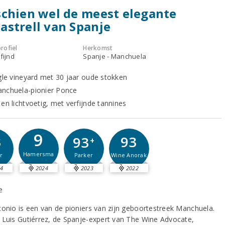
chien wel de meest elegante
strell van Spanje
rofiel
Herkomst
fijnd
Spanje - Manchuela
ngle vineyard met 30 jaar oude stokken
nchuela-pionier Ponce
en lichtvoetig, met verfijnde tannines
9
3
93
93
+
Hamersma
r
Wine Anorak
Parker
4
2024
2023
2022
tonio is een van de pioniers van zijn geboortestreek Manchuela.
 Luis Gutiérrez, de Spanje-expert van The Wine Advocate,