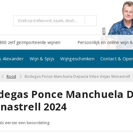
800 zelf geïmporteerde wijnen
Persoonlijk en online wijn &
s Alexander
Wijn & Spijs
Wijngeschenken
Contact & Open
Rood
Bodegas Ponce Manchuela Depaula Viñas Viejas Monastrell
degas Ponce Manchuela De
nastrell 2024
 als eerste een beoordeling