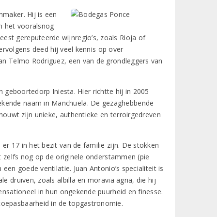
nmaker. Hij is een
in het vooralsnog
est gereputeerde wijnregio’s, zoals Rioja of
rvolgens deed hij veel kennis op over
 dan Telmo Rodriguez, een van de grondleggers van
n geboortedorp Iniesta. Hier richtte hij in 2005
 bekende naam in Manchuela. De gezaghebbende
chouwt zijn unieke, authentieke en terroirgedreven
r 17 in het bezit van de familie zijn. De stokken
at zelfs nog op de originele onderstammen (pie
een goede ventilatie. Juan Antonio’s specialiteit is
 druiven, zoals albilla en moravia agria, die hij
sensationeel in hun ongekende puurheid en finesse.
toepasbaarheid in de topgastronomie.