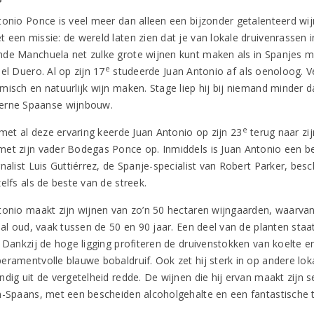
tonio Ponce is veel meer dan alleen een bijzonder getalenteerd wij
 een missie: de wereld laten zien dat je van lokale druivenrassen 
de Manchuela net zulke grote wijnen kunt maken als in Spanjes me
e
el Duero. Al op zijn 17
studeerde Juan Antonio af als oenoloog. Ve
misch en natuurlijk wijn maken. Stage liep hij bij niemand minder
erne Spaanse wijnbouw.
e
 met al deze ervaring keerde Juan Antonio op zijn 23
terug naar zij
et zijn vader Bodegas Ponce op. Inmiddels is Juan Antonio een
nalist Luis Guttiérrez, de Spanje-specialist van Robert Parker, bes
elfs als de beste van de streek.
tonio maakt zijn wijnen van zo’n 50 hectaren wijngaarden, waarvan e
elal oud, vaak tussen de 50 en 90 jaar. Een deel van de planten sta
 Dankzij de hoge ligging profiteren de druivenstokken van koelte en 
ramentvolle blauwe bobaldruif. Ook zet hij sterk in op andere lokale
ndig uit de vergetelheid redde. De wijnen die hij ervan maakt zijn 
n-Spaans, met een bescheiden alcoholgehalte en een fantastische 