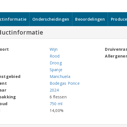
ctinformatie
Onderscheidingen
Beoordelingen
Produce
ductinformatie
oort
Wijn
Druivenra
Rood
Allergene
Droog
Spanje
mstgebied
Manchuela
ent
Bodegas Ponce
aar
2024
pakking
6 flessen
houd
750 ml
l
14,00%