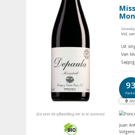
Miss
Mona
Smaakp
Vol, ver
Uit si
Van Ma
Sappig 
9
Parke
202
(Ga over de afbeelding om in te zoomen)
Juan An
Volgens