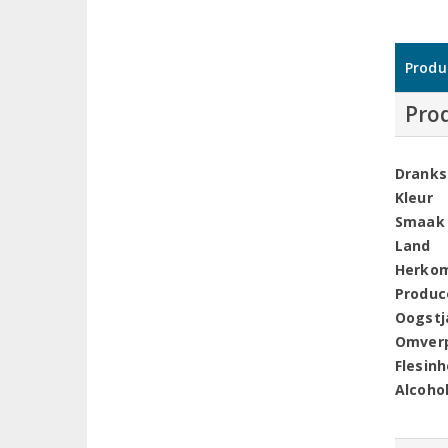
Produ
Pro
Dranks
Kleur
Smaak
Land
Herko
Produc
Oogstj
Omver
Flesin
Alcoho