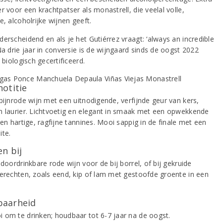
r voor een krachtpatser als monastrell, die veelal volle,
e, alcoholrijke wijnen geeft.
erscheidend en als je het Gutiérrez vraagt: ‘always an incredible
Na drie jaar in conversie is de wijngaard sinds de oogst 2022
l biologisch gecertificeerd.
notitie
obijnrode wijn met een uitnodigende, verfijnde geur van kers,
n laurier. Lichtvoetig en elegant in smaak met een opwekkende
 en hartige, ragfijne tannines. Mooi sappig in de finale met een
ite.
n bij
 doordrinkbare rode wijn voor de bij borrel, of bij gekruide
gerechten, zoals eend, kip of lam met gestoofde groente in een
aarheid
 om te drinken; houdbaar tot 6-7 jaar na de oogst.