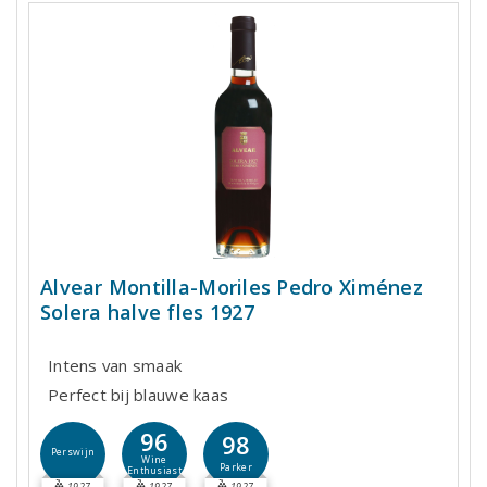
Alvear Montilla-Moriles Pedro Ximénez
Solera halve fles 1927
Intens van smaak
Perfect bij blauwe kaas
96
98
Perswijn
Wine
Parker
Enthusiast
1927
1927
1927