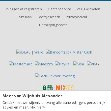
Inloggen of registreren
Klantenservice
Veilig winkelen
Sitemap
Leeftijdscheck
Privacybeleid
Herroepingsrecht
Meer van Wijnhuis Alexander
Alle prijzen zijn inclusief BTW, exclusief eventuele verzendkosten.
Lehmann Sunset Plexi wijnglas 46cl (set van 6 voor €
Ontdek nieuwe wijnen, ontvang alle aanbiedingen, persoonlijk
51,00)
advies en meer...klik hier>
8,50
per stuk