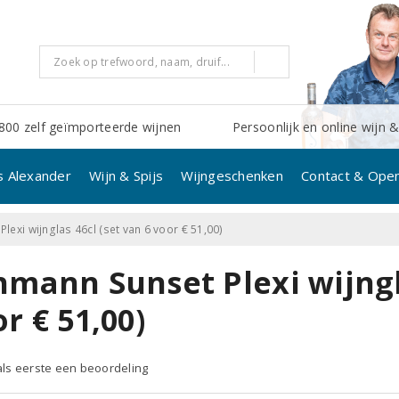
800 zelf geïmporteerde wijnen
Persoonlijk en online wijn &
s Alexander
Wijn & Spijs
Wijngeschenken
Contact & Open
lexi wijnglas 46cl (set van 6 voor € 51,00)
mann Sunset Plexi wijngla
r € 51,00)
 als eerste een beoordeling