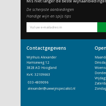
Mis niet langer de beste wijnaanbiedinge
De scherpste aanbiedingen
Handige wijn en spijs tips
Contactgegevens
Open
Wijnhuis Alexander
Maand
Hamseweg 12
Dinsda
3828 AD Hoogland
Woens
Donder
KvK: 32109663
Vrijdag
033-4809096
Zaterd
alexander@uwwijnspecialist.nl
Zondag