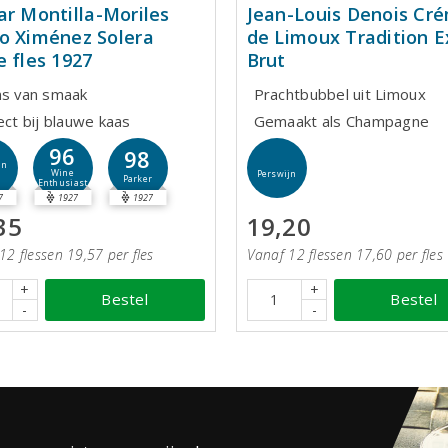
ar Montilla-Moriles
Jean-Louis Denois Cr
o Ximénez Solera
de Limoux Tradition E
e fles 1927
Brut
ns van smaak
Prachtbubbel uit Limoux
ect bij blauwe kaas
Gemaakt als Champagne
96
98
jn
Wine
Perswijn
Parker
Enthusiast
7
1927
1927
35
19,20
12 flessen 19,57 per fles
Vanaf 12 flessen 17,60 per fles
+
+
Bestel
Bestel
-
-