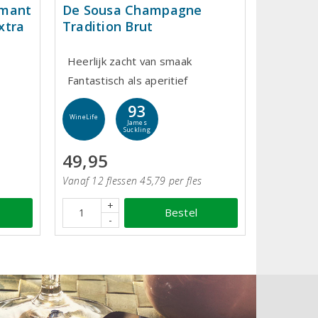
émant
De Sousa Champagne
xtra
Tradition Brut
Heerlijk zacht van smaak
Fantastisch als aperitief
93
WineLife
James
Suckling
49,95
Vanaf 12 flessen 45,79 per fles
+
Bestel
-