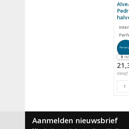
Alve
Pedr
halv
Inte
Perf
Perswi
192
21,
Vanaf 
Aanmelden nieuwsbrief