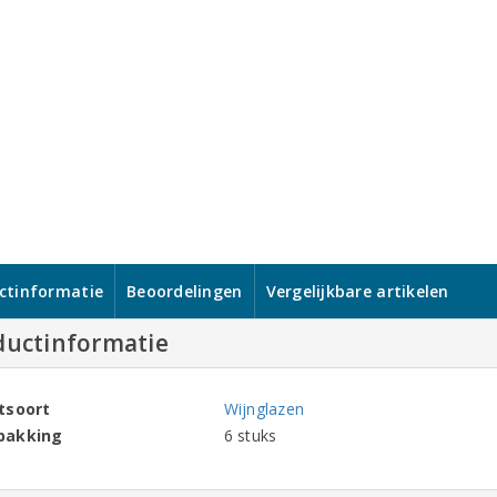
ctinformatie
Beoordelingen
Vergelijkbare artikelen
ductinformatie
tsoort
Wijnglazen
pakking
6 stuks