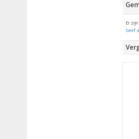
Gem
Er zij
Geef a
Verg