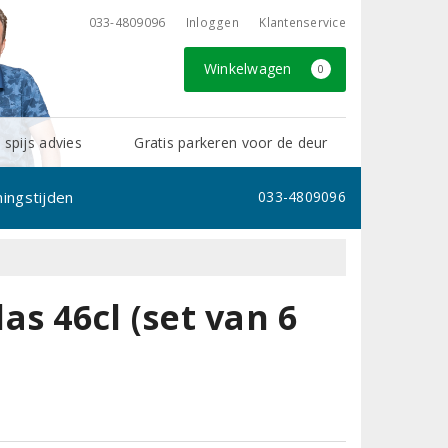
033-4809096
Inloggen
Klantenservice
Winkelwagen
0
 spijs advies
Gratis parkeren voor de deur
ingstijden
033-4809096
s 46cl (set van 6