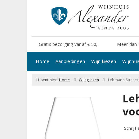
Gratis bezorging vanaf € 50,-
Meer dan 
Home
Aanbiedingen
Wijn kiezen
Wijnhui
U bent hier:
Home
Wijnglazen
Lehmann Sunset P
Leh
voo
Schrijf