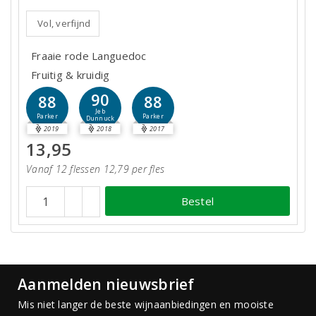
Vol, verfijnd
Fraaie rode Languedoc
Fruitig & kruidig
90
88
88
Jeb
Parker
Parker
Dunnuck
2019
2018
2017
13,95
Vanaf 12 flessen 12,79 per fles
Bestel
Aanmelden nieuwsbrief
Mis niet langer de beste wijnaanbiedingen en mooiste