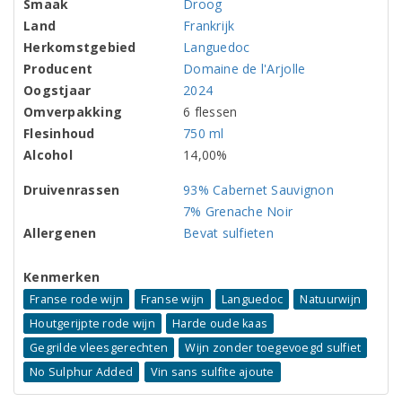
Smaak
Droog
Land
Frankrijk
Herkomstgebied
Languedoc
Producent
Domaine de l'Arjolle
Oogstjaar
2024
Omverpakking
6 flessen
Flesinhoud
750 ml
Alcohol
14,00%
Druivenrassen
93% Cabernet Sauvignon
7% Grenache Noir
Allergenen
Bevat sulfieten
Kenmerken
Franse rode wijn
Franse wijn
Languedoc
Natuurwijn
Houtgerijpte rode wijn
Harde oude kaas
Gegrilde vleesgerechten
Wijn zonder toegevoegd sulfiet
No Sulphur Added
Vin sans sulfite ajoute