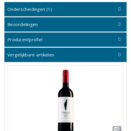
Onderscheidingen (1)
Beoordelingen
Producentprofiel
Vergelijkbare artikelen