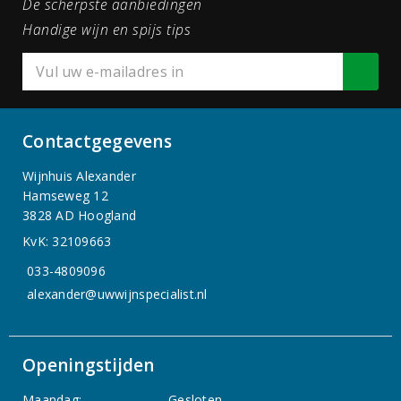
De scherpste aanbiedingen
Handige wijn en spijs tips
Contactgegevens
Wijnhuis Alexander
Hamseweg 12
3828 AD Hoogland
KvK: 32109663
033-4809096
alexander@uwwijnspecialist.nl
Openingstijden
Maandag:
Gesloten