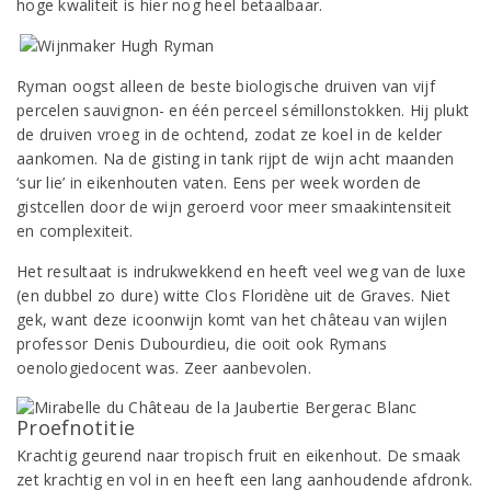
hoge kwaliteit is hier nog heel betaalbaar.
Ryman oogst alleen de beste biologische druiven van vijf
percelen sauvignon- en één perceel sémillonstokken. Hij plukt
de druiven vroeg in de ochtend, zodat ze koel in de kelder
aankomen. Na de gisting in tank rijpt de wijn acht maanden
‘sur lie’ in eikenhouten vaten. Eens per week worden de
gistcellen door de wijn geroerd voor meer smaakintensiteit
en complexiteit.
Het resultaat is indrukwekkend en heeft veel weg van de luxe
(en dubbel zo dure) witte Clos Floridène uit de Graves. Niet
gek, want deze icoonwijn komt van het château van wijlen
professor Denis Dubourdieu, die ooit ook Rymans
oenologiedocent was. Zeer aanbevolen.
Proefnotitie
Krachtig geurend naar tropisch fruit en eikenhout. De smaak
zet krachtig en vol in en heeft een lang aanhoudende afdronk.