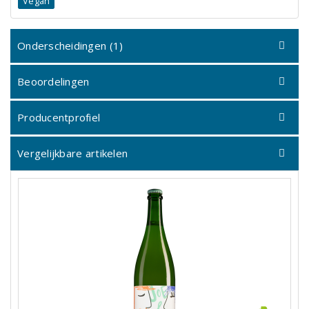
Vegan
Onderscheidingen (1)
Beoordelingen
Producentprofiel
Vergelijkbare artikelen