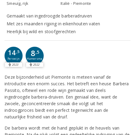
Smeuïg, rijk
Italië - Piemonte
Gemaakt van ingedroogde barberadruiven
Met zes maanden rijping in eikenhouten vaten
Heerlijk bij wild en stoofgerechten
8
14
,5
,5
Perswijn
Hamersma
2023
2022
Deze bijzonderheid uit Piemonte is meteen vanaf de
introductie een enorm succes. Het betreft een heuse Barbera
Passito, oftewel een rode wijn gemaakt van deels
ingedroogde barbera-druiven. Een geniaal idee, want de
zwoele, geconcentreerde smaak die volgt uit het
indroogproces biedt een perfect tegenwicht aan de
natuurlijke frisheid van de druif.
De barbera wordt met de hand geplukt in de heuvels van
Piemonte. Na de pluk volgt een gedeeltelijke indroging van de