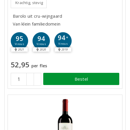
Krachtig, stevig
Barolo uit cru-wijngaard
Van klein familiedomein
94
95
94
+
Vinous
Vinous
Vinous
2021
2020
2019
52,95
per fles
Bestel