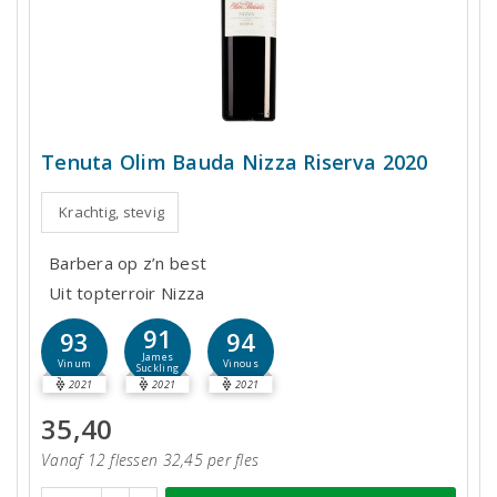
Tenuta Olim Bauda Nizza Riserva 2020
Krachtig, stevig
Barbera op z’n best
Uit topterroir Nizza
91
93
94
James
Vinum
Vinous
Suckling
2021
2021
2021
35,40
Vanaf 12 flessen 32,45 per fles