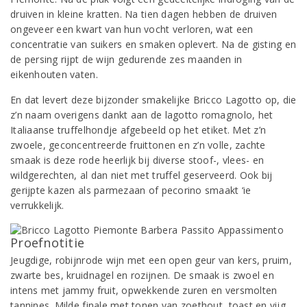
druiven in kleine kratten. Na tien dagen hebben de druiven
ongeveer een kwart van hun vocht verloren, wat een
concentratie van suikers en smaken oplevert. Na de gisting en
de persing rijpt de wijn gedurende zes maanden in
eikenhouten vaten.
En dat levert deze bijzonder smakelijke Bricco Lagotto op, die
z’n naam overigens dankt aan de lagotto romagnolo, het
Italiaanse truffelhondje afgebeeld op het etiket. Met z’n
zwoele, geconcentreerde fruittonen en z’n volle, zachte
smaak is deze rode heerlijk bij diverse stoof-, vlees- en
wildgerechten, al dan niet met truffel geserveerd. Ook bij
gerijpte kazen als parmezaan of pecorino smaakt ‘ie
verrukkelijk.
Proefnotitie
Jeugdige, robijnrode wijn met een open geur van kers, pruim,
zwarte bes, kruidnagel en rozijnen. De smaak is zwoel en
intens met jammy fruit, opwekkende zuren en versmolten
tannines. Milde finale met tonen van zoethout, toast en vijg.