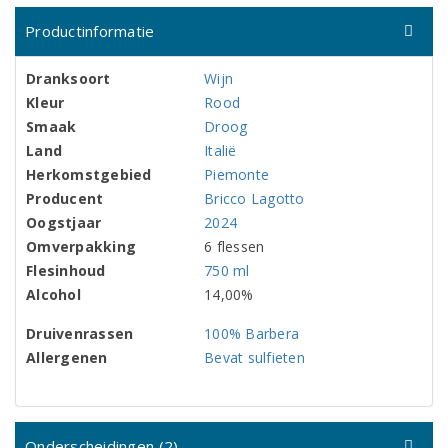
Productinformatie
Dranksoort
Wijn
Kleur
Rood
Smaak
Droog
Land
Italië
Herkomstgebied
Piemonte
Producent
Bricco Lagotto
Oogstjaar
2024
Omverpakking
6 flessen
Flesinhoud
750 ml
Alcohol
14,00%
Druivenrassen
100% Barbera
Allergenen
Bevat sulfieten
Onderscheidingen (2)