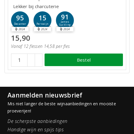
Lekker bij charcuterie
91
95
15
James
Decanter
Perswijn
Suckling
2024
2024
2024
15,90
Vanaf 12 flessen 14,58 per fles
Bestel
Aanmelden nieuwsbrief
Mis niet langer de beste wijnaanbiedingen en mooiste
proeverijen!
De scherpste aanbiedingen
Handige wijn en spijs tips