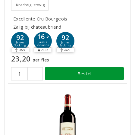
Krachtig, stevig
Excellente Cru Bourgeois
Zalig bij chateaubriand
16
92
92
,5
Jancis
James
James
Robinson
Suckling
Suckling
2023
2023
2022
23,20
per fles
Bestel