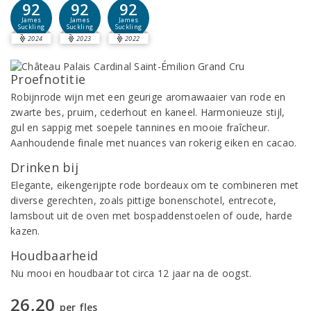
92
92
92
James
James
James
Suckling
Suckling
Suckling
2024
2023
2022
Proefnotitie
Robijnrode wijn met een geurige aromawaaier van rode en
zwarte bes, pruim, cederhout en kaneel. Harmonieuze stijl,
gul en sappig met soepele tannines en mooie fraîcheur.
Aanhoudende finale met nuances van rokerig eiken en cacao.
Drinken bij
Elegante, eikengerijpte rode bordeaux om te combineren met
diverse gerechten, zoals pittige bonenschotel, entrecote,
lamsbout uit de oven met bospaddenstoelen of oude, harde
kazen.
Houdbaarheid
Nu mooi en houdbaar tot circa 12 jaar na de oogst.
26,20
per fles