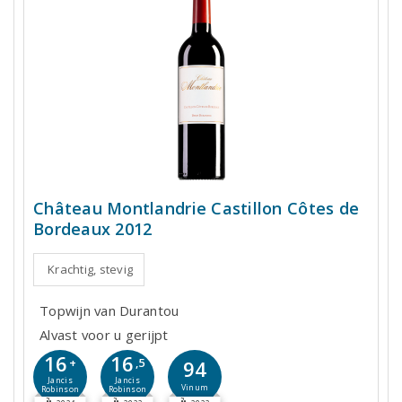
Château Montlandrie Castillon Côtes de
Bordeaux 2012
Krachtig, stevig
Topwijn van Durantou
Alvast voor u gerijpt
16
16
+
,5
94
Jancis
Jancis
Vinum
Robinson
Robinson