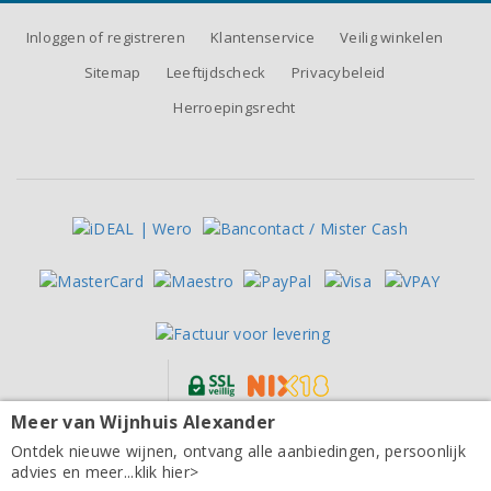
Inloggen of registreren
Klantenservice
Veilig winkelen
Sitemap
Leeftijdscheck
Privacybeleid
Herroepingsrecht
Meer van Wijnhuis Alexander
Alle prijzen zijn inclusief BTW, exclusief eventuele verzendkosten.
Château Palais Cardinal Saint-Émilion Grand Cru 2022
Ontdek nieuwe wijnen, ontvang alle aanbiedingen, persoonlijk
advies en meer...klik hier>
26,20
per fles