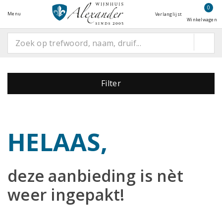
0
Menu
Verlanglijst
Winkelwagen
Filter
HELAAS,
deze aanbieding is
nèt
weer ingepakt!