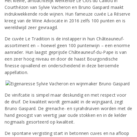
Het kleine, ambachtelijk werkende Le Clos du Caillou in
Courthézon van Sylvie Vacheron en Bruno Gaspard maakt
indrukwekkende rode wijnen. Hun fameuze cuvée La Réserve
kreeg van de Wine Advocate in 2016 zelfs 100 punten en is
wereldwijd zeer gevraagd.
De cuvée Le Tradition is de instapper in hun Châteauneuf-
assortiment en – hoewel geen 100 puntenwijn – een enorme
aanrader. Hun laagst geprijsde Châteauneuf-du-Pape is van
een zeer hoog niveau en door de haast Bourgondische
finesse opvallend en onderscheidend in deze beroemde
appellation.
De vinifcatie is simpel maar deskundig en met respect voor
de druif. De kwaliteit wordt gemaakt in de wijngaard, zegt
Bruno Gaspard. De grenache- en syrahdruiven worden met de
hand geoogst van veertig jaar oude stokken en in de kelder
nogmaals gesorteerd op kwaliteit.
De spontane vergisting start in betonnen cuves en na afloop