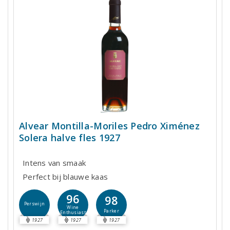
Alvear Montilla-Moriles Pedro Ximénez
Solera halve fles 1927
Intens van smaak
Perfect bij blauwe kaas
96
98
Perswijn
Wine
Parker
Enthusiast
1927
1927
1927