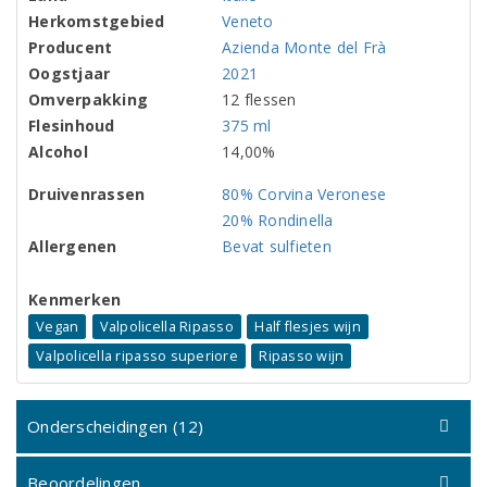
Herkomstgebied
Veneto
Producent
Azienda Monte del Frà
Oogstjaar
2021
Omverpakking
12 flessen
Flesinhoud
375 ml
Alcohol
14,00%
Druivenrassen
80% Corvina Veronese
20% Rondinella
Allergenen
Bevat sulfieten
Kenmerken
Vegan
Valpolicella Ripasso
Half flesjes wijn
Valpolicella ripasso superiore
Ripasso wijn
Onderscheidingen (12)
Beoordelingen