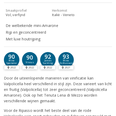
Smaakprofiel
Herkomst
Vol, verfijnd
Italië - Veneto
De welbekende mini-Amarone
Rijp en geconcentreerd
Met luxe houtrijping
90
92
93
90
Wine
James
Wine
Vinous
Spectator
Suckling
Enthusiast
2022
2022
2022
2021
Door de uiteenlopende manieren van vinificatie kan
Valpolicella heel verschillend in stijl zijn. Deze varieert van licht
en fruitig (Valpolicella) tot zeer geconcentreerd (Valpolicella
Amarone). Ook op het Tenuta Lena di Mezzo worden
verschillende wijnen gemaakt.
Voor de Ripasso wordt het beste deel van de rode