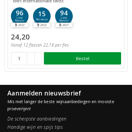
Met internationale twist
96
94
15
Luca
Luca
Perswijn
Maroni
Maroni
2022
2022
2021
24,20
Vanaf 12 flessen 22,18 per fles
Bestel
Aanmelden nieuwsbrief
Mis niet langer de beste wijnaanbiedingen en mooiste
proeverijen!
De scherpste aanbiedingen
Handige wijn en spijs tips