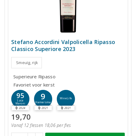
Stefano Accordini Valpolicella Ripasso
Classico Superiore 2023
Smeuïg, rijk
Superieure Ripasso
Favoriet voor kerst
9
95
WineLife
Luca
Hamersma
Maroni
2024
2021
2021
19,70
Vanaf 12 flessen 18,06 per fles