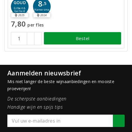
8
GOUD
,5
Gilbert &
Hamersma
Gaillard
2025
2024
7,80
per fles
Bestel
Aanmelden nieuwsbrief
Mis niet langer de beste wijnaanbiedingen en mooiste
proeverijen!
De scherpste aanbiedingen
Handige wijn en spijs tips