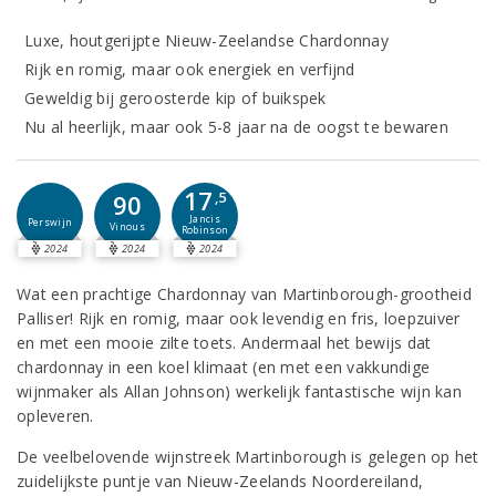
Luxe, houtgerijpte Nieuw-Zeelandse Chardonnay
Rijk en romig, maar ook energiek en verfijnd
Geweldig bij geroosterde kip of buikspek
Nu al heerlijk, maar ook 5-8 jaar na de oogst te bewaren
17
90
,5
Jancis
Perswijn
Vinous
Robinson
2024
2024
2024
Wat een prachtige Chardonnay van Martinborough-grootheid
Palliser! Rijk en romig, maar ook levendig en fris, loepzuiver
en met een mooie zilte toets. Andermaal het bewijs dat
chardonnay in een koel klimaat (en met een vakkundige
wijnmaker als Allan Johnson) werkelijk fantastische wijn kan
opleveren.
De veelbelovende wijnstreek Martinborough is gelegen op het
zuidelijkste puntje van Nieuw-Zeelands Noordereiland,