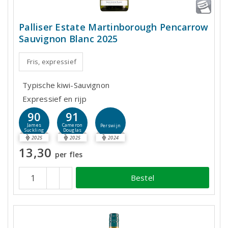
Palliser Estate Martinborough Pencarrow
Sauvignon Blanc 2025
Fris, expressief
Typische kiwi-Sauvignon
Expressief en rijp
90
91
James
Cameron
Perswijn
Suckling
Douglas
2025
2025
2024
13,30
per fles
Bestel