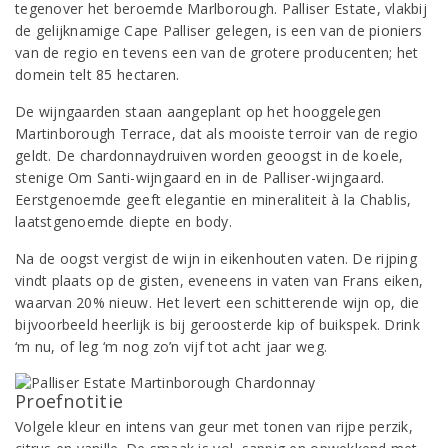
tegenover het beroemde Marlborough. Palliser Estate, vlakbij
de gelijknamige Cape Palliser gelegen, is een van de pioniers
van de regio en tevens een van de grotere producenten; het
domein telt 85 hectaren.
De wijngaarden staan aangeplant op het hooggelegen
Martinborough Terrace, dat als mooiste terroir van de regio
geldt. De chardonnaydruiven worden geoogst in de koele,
stenige Om Santi-wijngaard en in de Palliser-wijngaard.
Eerstgenoemde geeft elegantie en mineraliteit à la Chablis,
laatstgenoemde diepte en body.
Na de oogst vergist de wijn in eikenhouten vaten. De rijping
vindt plaats op de gisten, eveneens in vaten van Frans eiken,
waarvan 20% nieuw. Het levert een schitterende wijn op, die
bijvoorbeeld heerlijk is bij geroosterde kip of buikspek. Drink
‘m nu, of leg ‘m nog zo’n vijf tot acht jaar weg.
Proefnotitie
Volgele kleur en intens van geur met tonen van rijpe perzik,