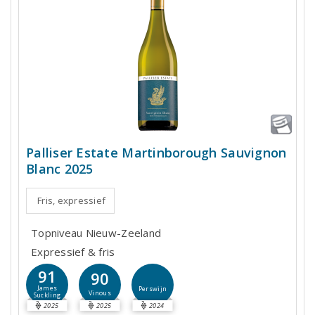
Palliser Estate Martinborough Sauvignon
Blanc 2025
Fris, expressief
Topniveau Nieuw-Zeeland
Expressief & fris
91
90
James
Perswijn
Vinous
Suckling
2025
2025
2024