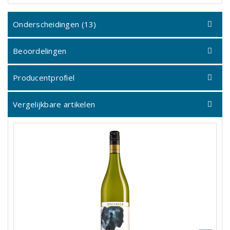
Onderscheidingen (13)
Beoordelingen
Producentprofiel
Vergelijkbare artikelen