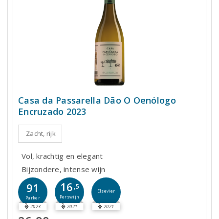
Casa da Passarella Dão O Oenólogo
Encruzado 2023
Zacht, rijk
Vol, krachtig en elegant
Bijzondere, intense wijn
16
91
,5
Elsevier
Perswijn
Parker
2023
2021
2021