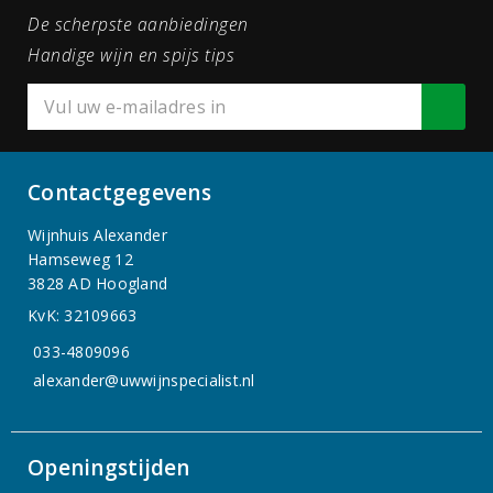
De scherpste aanbiedingen
Handige wijn en spijs tips
Contactgegevens
Wijnhuis Alexander
Hamseweg 12
3828 AD Hoogland
KvK: 32109663
033-4809096
alexander@uwwijnspecialist.nl
Openingstijden