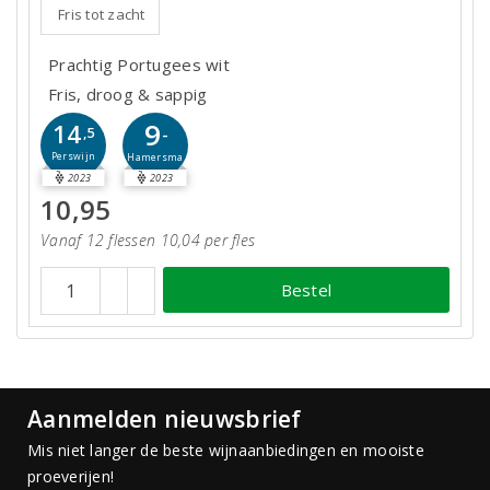
Fris tot zacht
Prachtig Portugees wit
Fris, droog & sappig
9
14
-
,5
Perswijn
Hamersma
2023
2023
10,95
Vanaf 12 flessen 10,04 per fles
Bestel
Aanmelden nieuwsbrief
Mis niet langer de beste wijnaanbiedingen en mooiste
proeverijen!