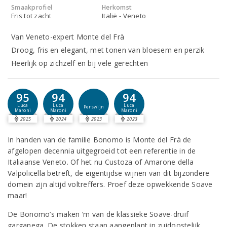
Smaakprofiel
Herkomst
Fris tot zacht
Italië - Veneto
Van Veneto-expert Monte del Frà
Droog, fris en elegant, met tonen van bloesem en perzik
Heerlijk op zichzelf en bij vele gerechten
95
94
94
Luca
Luca
Luca
Perswijn
Maroni
Maroni
Maroni
2025
2024
2023
2023
In handen van de familie Bonomo is Monte del Frà de
afgelopen decennia uitgegroeid tot een referentie in de
Italiaanse Veneto. Of het nu Custoza of Amarone della
Valpolicella betreft, de eigentijdse wijnen van dit bijzondere
domein zijn altijd voltreffers. Proef deze opwekkende Soave
maar!
De Bonomo’s maken ‘m van de klassieke Soave-druif
garganega. De stokken staan aangeplant in zuidoostelijk