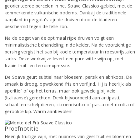
georiënteerde percelen in het Soave Classico-gebied, met de
kenmerkende vulkanische bodems. Dankzij de traditionele
aanplant in pergola’s zijn de druiven door de bladeren
beschermd tegen de felle zon.
Na de oogst van de optimaal rijpe druiven volgt een
minimalistische behandeling in de kelder. Na de voorzichtige
persing vergist het sap bij koele temperatuur in roestvrijstalen
tanks. Deze werkwijze levert een pure witte wijn op, met
fraaie fruit- en terroirexpressie.
De Soave geurt subtiel naar bloesem, perzik en abrikoos. De
smaak is droog, opwekkend fris en verfijnd. Hij is heerlijk als
aperitief of op het terras, maar ook geweldig bij vele
(Italiaanse) gerechten. Denk bijvoorbeeld aan antipasti,
schaal- en schelpdieren, citroenrisotto of pasta met ricotta of
gerookte kip. Warm aanbevolen!
Proefnotitie
Heerlijk fruitige wijn, met nuances van geel fruit en bloemen