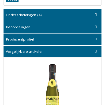
Onderscheidingen (4)
Beoordelingen
Producentprofiel
Vergelijkbare artikelen