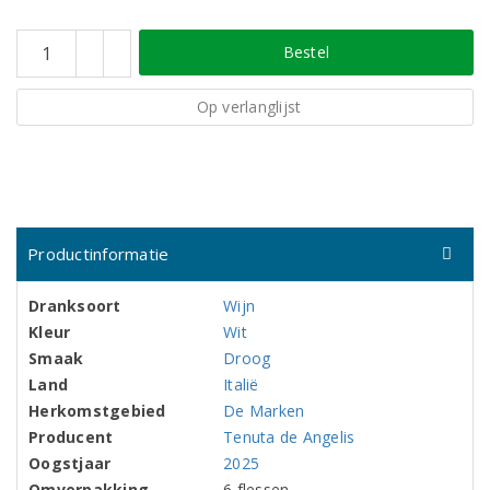
Bestel
Op verlanglijst
Productinformatie
Dranksoort
Wijn
Kleur
Wit
Smaak
Droog
Land
Italië
Herkomstgebied
De Marken
Producent
Tenuta de Angelis
Oogstjaar
2025
Omverpakking
6 flessen