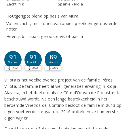
Zacht, rijk
Spanje - Rioja
Houtgerijpte blend op basis van viura
Vol en zacht, met tonen van appel, perzik en geroosterde
noten
Heerlijk bij tapas, gerookte vis of paella
91
91
89
Vinous
Tim Atkin
Vinous
2024
2024
2023
Villota is het veelbelovende project van de familie Pérez
Villota. De familie heeft al vier generaties ervaring in Rioja
Alavesa, in het deel dat als de Côte d'Or van de Riojastreek
beschouwd wordt. Na een lange betrokkenheid in het
beroemde Viñedos del Contino besloot de familie in 2013 op
eigen voet verder te gaan. In 2016 bottelden ze hun eerste
eigen wijnen.
De witte en rode Selvanevada bieden een uitstekende