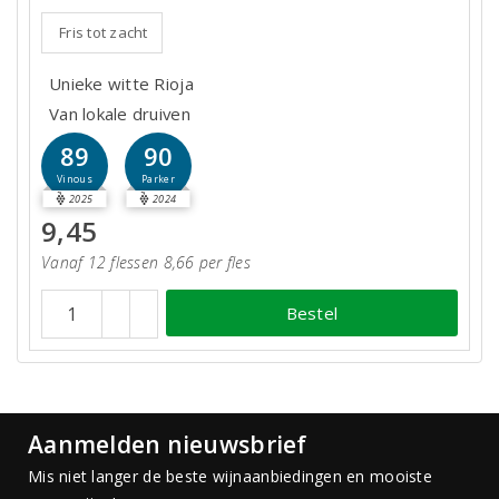
Fris tot zacht
Unieke witte Rioja
Van lokale druiven
89
90
Vinous
Parker
2025
2024
9,45
Vanaf 12 flessen 8,66 per fles
Bestel
Aanmelden nieuwsbrief
Mis niet langer de beste wijnaanbiedingen en mooiste