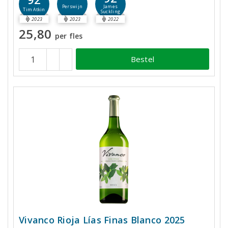
James
Perswijn
Tim Atkin
Suckling
2023
2023
2022
25,80
per fles
Bestel
Vivanco Rioja Lías Finas Blanco 2025