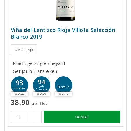
Viña del Lentisco Rioja Villota Selección
Blanco 2019
Zacht, rijk
Krachtige single vineyard
Gerijpt in Frans eiken
94
93
Jeb
Perswijn
Tim Atkin
Dunnuck
2023
2021
2019
38,90
per fles
Bestel