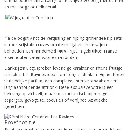
van de bodem en ranken gebeurt vrijwel volledig met de hand
en met oog voor elk detail.
Na de oogst vindt de vergisting en rijping grotendeels plaats
in roestvrijstalen cuves om de fruitigheid in de wijn te
behouden. Een minderheid (40%) rijpt in gebruikte, Franse
eikenhouten vaten voor extra rondeur.
Dankzij z’n uitgesproken levendige karakter en intens fruitige
smaak is Les Ravines ideaal om jong te drinken. Hij heeft een
verleidelijke parfum, een complexe, intense smaak en een
lang aanhoudende afdronk. Deze exclusieve witte is een
beleving op zichzelf, maar ook fantastisch bij romige
asperges, gevogelte, coquilles of verfijnde Aziatische
gerechten.
Proefnotitie
Fraai en complex aroma van rijp geel fruit, licht amandel, en