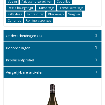
Vegan
Aziatische gerechten
Coquilles
Deels houtgerijpt
Franse wijn
Franse witte wijn
Kalfsvlees
Lichte curry
Rhônewijn
Viognier
Condrieu
Romige asperges
Onderscheidingen (4)
Beoordelingen
Producentprofiel
Vergelijkbare artikelen