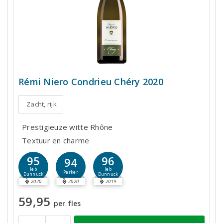
Rémi Niero Condrieu Chéry 2020
Zacht, rijk
Prestigieuze witte Rhône
Textuur en charme
95
96
94
Jeb
Jeb
Parker
Dunnuck
Dunnuck
2020
2020
2019
59,95
per fles