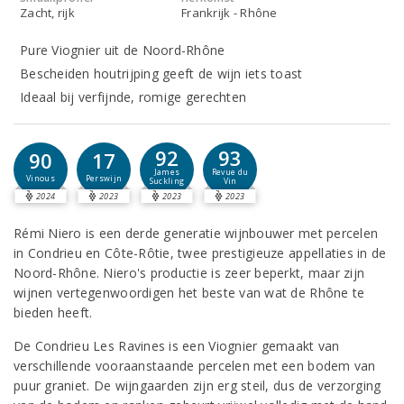
Zacht, rijk
Frankrijk - Rhône
Pure Viognier uit de Noord-Rhône
Bescheiden houtrijping geeft de wijn iets toast
Ideaal bij verfijnde, romige gerechten
92
93
90
17
James
Revue du
Vinous
Perswijn
Suckling
Vin
2024
2023
2023
2023
Rémi Niero is een derde generatie wijnbouwer met percelen
in Condrieu en Côte-Rôtie, twee prestigieuze appellaties in de
Noord-Rhône. Niero's productie is zeer beperkt, maar zijn
wijnen vertegenwoordigen het beste van wat de Rhône te
bieden heeft.
De Condrieu Les Ravines is een Viognier gemaakt van
verschillende vooraanstaande percelen met een bodem van
puur graniet. De wijngaarden zijn erg steil, dus de verzorging