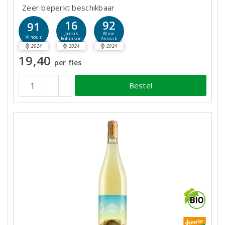
Zeer beperkt beschikbaar
16
92
91
Jancis
Wine
Vinous
Robinson
Anorak
2024
2024
2024
19,40
per fles
Bestel