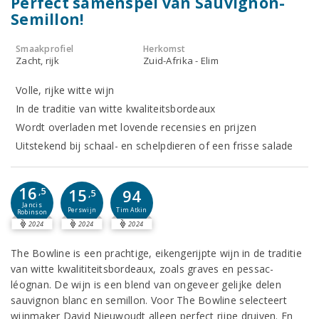
Perfect samenspel van Sauvignon-
Semillon!
Smaakprofiel
Herkomst
Zacht, rijk
Zuid-Afrika - Elim
Volle, rijke witte wijn
In de traditie van witte kwaliteitsbordeaux
Wordt overladen met lovende recensies en prijzen
Uitstekend bij schaal- en schelpdieren of een frisse salade
16
15
,5
94
,5
Jancis
Perswijn
Tim Atkin
Robinson
2024
2024
2024
The Bowline is een prachtige, eikengerijpte wijn in de traditie
van witte kwalititeitsbordeaux, zoals graves en pessac-
léognan. De wijn is een blend van ongeveer gelijke delen
sauvignon blanc en semillon. Voor The Bowline selecteert
wijnmaker David Nieuwoudt alleen perfect rijpe druiven. En