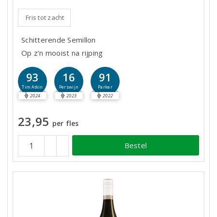
Fris tot zacht
Schitterende Semillon
Op z’n mooist na rijping
93
16
91
Tim Atkin
Perswijn
Parker
2024
2023
2022
23,95
per fles
Bestel