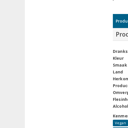
Produ
Pro
Dranks
Kleur
Smaak
Land
Herko
Produc
Omver
Flesin
Alcoho
Kenme
Vegan