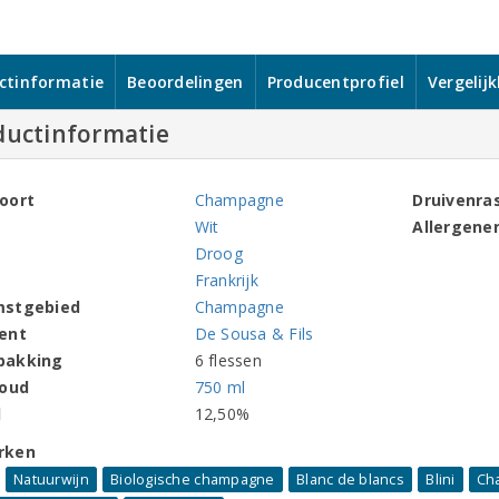
ctinformatie
Beoordelingen
Producentprofiel
Vergelij
ductinformatie
oort
Champagne
Druivenra
Wit
Allergene
Droog
Frankrijk
mstgebied
Champagne
ent
De Sousa & Fils
pakking
6 flessen
houd
750 ml
l
12,50%
rken
Natuurwijn
Biologische champagne
Blanc de blancs
Blini
Ch