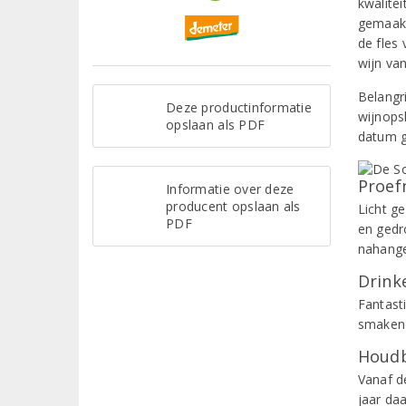
kwalite
gemaakt
de fles
wijn van
Belangr
Deze productinformatie
wijnopsl
opslaan als PDF
datum g
Proef
Informatie over deze
producent opslaan als
Licht g
PDF
en gedr
nahange
Drinke
Fantasti
smaken
Houdb
Vanaf d
jaar daa