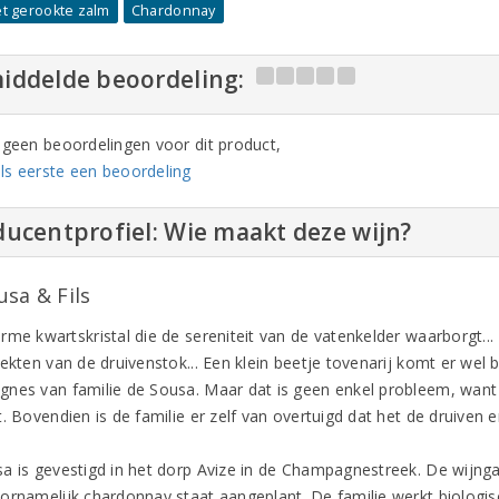
et gerookte zalm
Chardonnay
iddelde beoordeling:
n geen beoordelingen voor dit product,
ls eerste een beoordeling
ucentprofiel: Wie maakt deze wijn?
usa & Fils
rme kwartskristal die de sereniteit van de vatenkelder waarborgt..
ekten van de druivenstok... Een klein beetje tovenarij komt er wel bij
nes van familie de Sousa. Maar dat is geen enkel probleem, want ze
t. Bovendien is de familie er zelf van overtuigd dat het de druiven
a is gevestigd in het dorp Avize in de Champagnestreek. De wijnga
ornamelijk chardonnay staat aangeplant. De familie werkt biologi