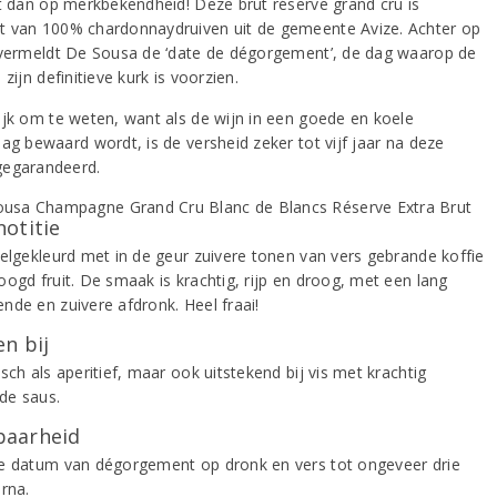
it dan op merkbekendheid! Deze brut réserve grand cru is
 van 100% chardonnaydruiven uit de gemeente Avize. Achter op
 vermeldt De Sousa de ‘date de dégorgement’, de dag waarop de
 zijn definitieve kurk is voorzien.
ijk om te weten, want als de wijn in een goede en koele
ag bewaard wordt, is de versheid zeker tot vijf jaar na deze
egarandeerd.
notitie
eelgekleurd met in de geur zuivere tonen van vers gebrande koffie
oogd fruit. De smaak is krachtig, rijp en droog, met een lang
nde en zuivere afdronk. Heel fraai!
n bij
sch als aperitief, maar ook uitstekend bij vis met krachtig
de saus.
aarheid
e datum van dégorgement op dronk en vers tot ongeveer drie
rna.