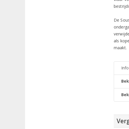
bestrij
De Sous
onderga
verwijd
als kope
maakt.
Inf
Bek
Bek
Verg