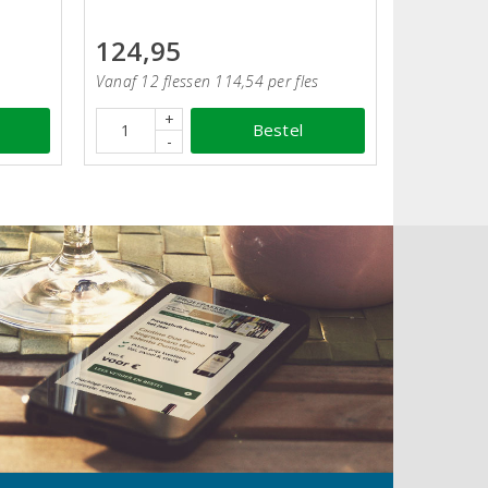
124,95
Vanaf 12 flessen 114,54 per fles
+
Bestel
-