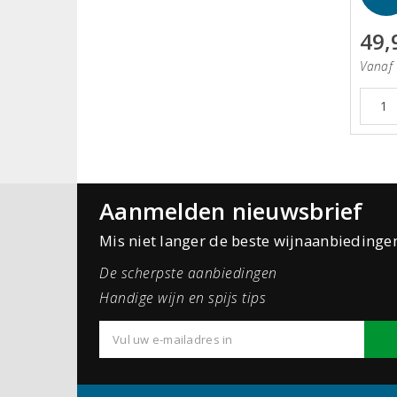
49,
Vanaf 
Aanmelden nieuwsbrief
Mis niet langer de beste wijnaanbiedinge
De scherpste aanbiedingen
Handige wijn en spijs tips