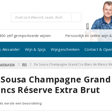
800 zelf geïmporteerde wijnen
Persoonlijk en online wijn &
s Alexander
Wijn & Spijs
Wijngeschenken
Contact & Open
hampagne
Wit
De Sousa Champagne Grand Cru Blanc de Blancs Rés
 Sousa Champagne Grand 
ancs Réserve Extra Brut
 als eerste een beoordeling