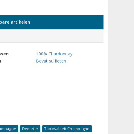
kbare artikelen
ssen
100% Chardonnay
n
Bevat sulfieten
ampagne
Demeter
Topkwaliteit Champagne