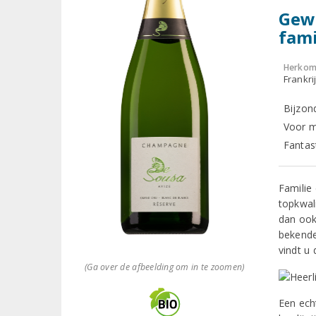
Gew
fam
Herkom
Frankr
Bijzon
Voor m
Fantast
Familie
topkwal
dan ook
bekende
vindt u
(Ga over de afbeelding om in te zoomen)
Een ech