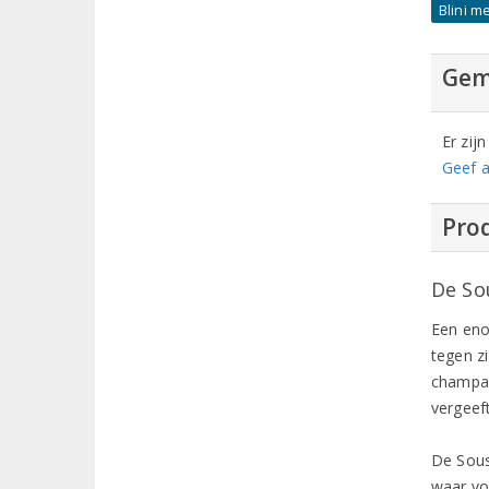
Blini m
Gem
Er zij
Geef a
Prod
De So
Een eno
tegen zi
champag
vergeef
De Sous
waar vo