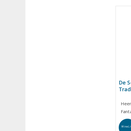
De 
Trad
Heer
Fanta
WineLi