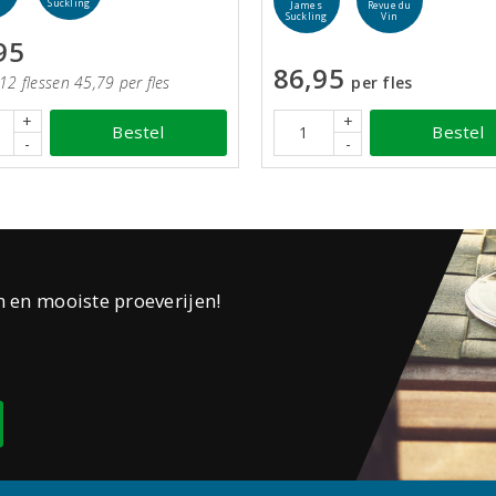
Suckling
James
Revue du
Suckling
Vin
95
86,95
12 flessen 45,79 per fles
per fles
+
+
Bestel
Bestel
-
-
n en mooiste proeverijen!