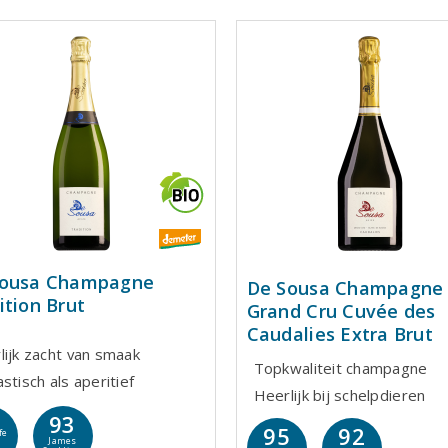
Sousa Champagne
De Sousa Champagne
ition Brut
Grand Cru Cuvée des
Caudalies Extra Brut
lijk zacht van smaak
Topkwaliteit champagne
stisch als aperitief
Heerlijk bij schelpdieren
93
95
92
fe
James