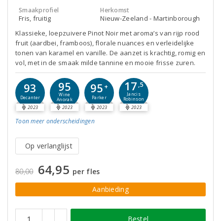
Smaakprofiel
Herkomst
Fris, fruitig
Nieuw-Zeeland - Martinborough
Klassieke, loepzuivere Pinot Noir met aroma’s van rijp rood
fruit (aardbei, framboos), florale nuances en verleidelijke
tonen van karamel en vanille. De aanzet is krachtig, romig en
vol, met in de smaak milde tannine en mooie frisse zuren.
17
95
95
93
,5
+
Jancis
Wine
Parker
Decanter
Robinson
Anorak
2023
2023
2023
2023
Toon meer
onderscheidingen
Op verlanglijst
64,95
80,00
per fles
Aanbieding
Bestel