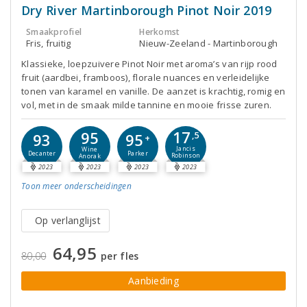
Dry River Martinborough Pinot Noir 2019
Smaakprofiel
Herkomst
Fris, fruitig
Nieuw-Zeeland - Martinborough
Klassieke, loepzuivere Pinot Noir met aroma’s van rijp rood
fruit (aardbei, framboos), florale nuances en verleidelijke
tonen van karamel en vanille. De aanzet is krachtig, romig en
vol, met in de smaak milde tannine en mooie frisse zuren.
17
95
95
93
,5
+
Jancis
Wine
Parker
Decanter
Robinson
Anorak
2023
2023
2023
2023
Toon meer
onderscheidingen
Op verlanglijst
64,95
80,00
per fles
Aanbieding