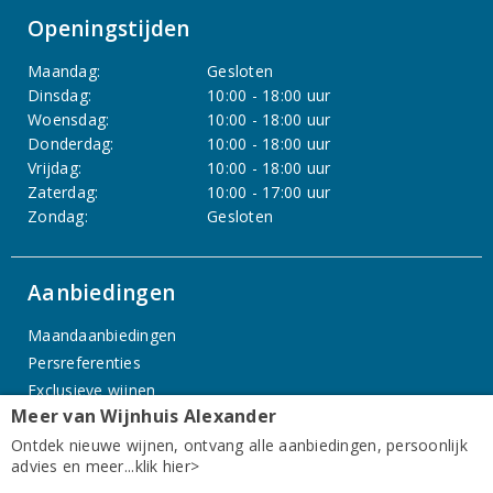
Openingstijden
Maandag:
Gesloten
Dinsdag:
10:00 - 18:00 uur
Woensdag:
10:00 - 18:00 uur
Donderdag:
10:00 - 18:00 uur
Vrijdag:
10:00 - 18:00 uur
Zaterdag:
10:00 - 17:00 uur
Zondag:
Gesloten
Aanbiedingen
Maandaanbiedingen
Persreferenties
Exclusieve wijnen
Meer van Wijnhuis Alexander
Assortiment
Ontdek nieuwe wijnen, ontvang alle aanbiedingen, persoonlijk
advies en meer...klik hier>