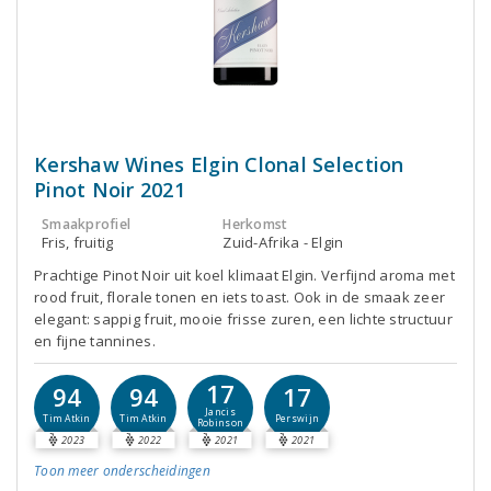
Kershaw Wines Elgin Clonal Selection
Pinot Noir 2021
Smaakprofiel
Herkomst
Fris, fruitig
Zuid-Afrika - Elgin
Prachtige Pinot Noir uit koel klimaat Elgin. Verfijnd aroma met
rood fruit, florale tonen en iets toast. Ook in de smaak zeer
elegant: sappig fruit, mooie frisse zuren, een lichte structuur
en fijne tannines.
17
94
94
17
Jancis
Tim Atkin
Tim Atkin
Perswijn
Robinson
2023
2022
2021
2021
Toon meer
onderscheidingen