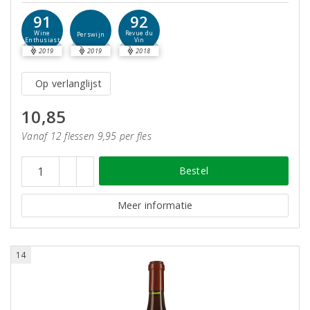
91
92
Wine
Revue du
Perswijn
Enthusiast
Vin
2019
2019
2018
Op verlanglijst
10,85
Vanaf 12 flessen 9,95 per fles
Bestel
Meer informatie
14