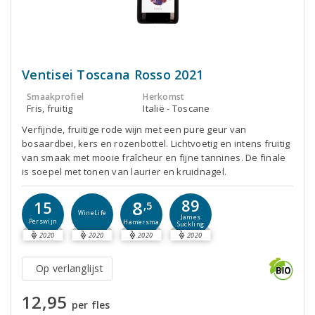
Ventisei Toscana Rosso 2021
Smaakprofiel
Herkomst
Fris, fruitig
Italië - Toscane
Verfijnde, fruitige rode wijn met een pure geur van
bosaardbei, kers en rozenbottel. Lichtvoetig en intens fruitig
van smaak met mooie fraîcheur en fijne tannines. De finale
is soepel met tonen van laurier en kruidnagel.
89
8
15
,5
WineLife
James
Perswijn
Hamersma
Suckling
2020
2020
2020
2020
Op verlanglijst
12,95
per fles