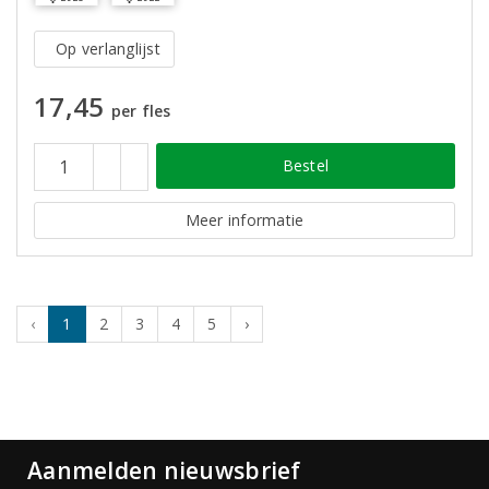
Op verlanglijst
17,45
per fles
Bestel
Meer informatie
‹
1
2
3
4
5
›
Aanmelden nieuwsbrief