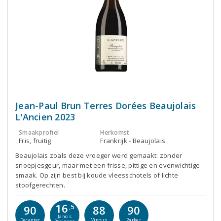
Jean-Paul Brun Terres Dorées Beaujolais
L'Ancien 2023
Smaakprofiel
Herkomst
Fris, fruitig
Frankrijk - Beaujolais
Beaujolais zoals deze vroeger werd gemaakt: zonder
snoepjesgeur, maar met een frisse, pittige en evenwichtige
smaak. Op zijn best bij koude vleesschotels of lichte
stoofgerechten.
16
90
,5
88
90
Jancis
Decanter
Vinous
Parker