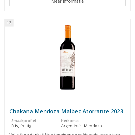
Meer informatie
12
Chakana Mendoza Malbec Atorrante 2023
Smaakprofiel
Herkomst
Fris, fruitig
Argentinië - Mendoza
Vol, dik en dankzij fijne tannines en voldoende zuren toch