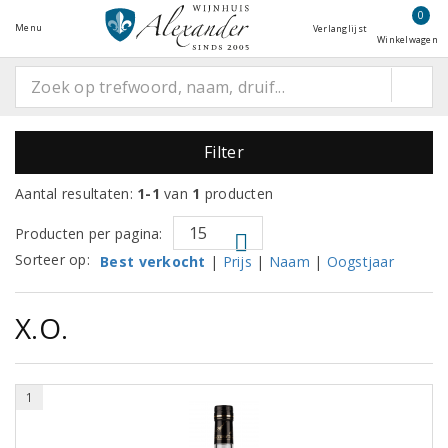
0
Menu
Verlanglijst
Winkelwagen
Filter
Aantal resultaten:
1-1
van
1
producten
Producten per pagina:
Sorteer op:
Best verkocht
|
Prijs
|
Naam
|
Oogstjaar
X.O.
1