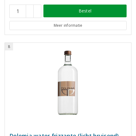
Bestel
Meer informatie
8
Dolomia water frizzante (licht bruisend)