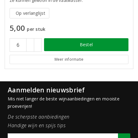
Ze kunnen gewoon in de vaatwasser.
Op verlanglijst
5,00
per stuk
Bestel
Meer informatie
Aanmelden nieuwsbrief
Mis niet langer de beste wijnaanbiedingen en mooiste
proeverijen!
De scherpste aanbiedingen
Handige wijn en spijs tips