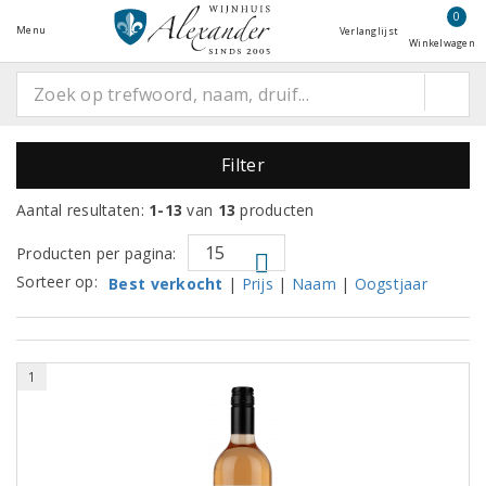
0
Menu
Verlanglijst
Winkelwagen
Filter
Aantal resultaten:
1-13
van
13
producten
Producten per pagina:
Sorteer op:
Best verkocht
|
Prijs
|
Naam
|
Oogstjaar
1