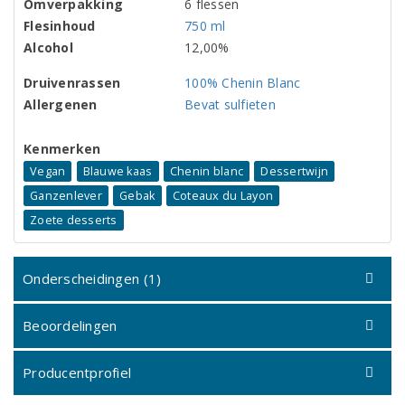
Omverpakking
6 flessen
Flesinhoud
750 ml
Alcohol
12,00%
Druivenrassen
100% Chenin Blanc
Allergenen
Bevat sulfieten
Kenmerken
Vegan
Blauwe kaas
Chenin blanc
Dessertwijn
Ganzenlever
Gebak
Coteaux du Layon
Zoete desserts
Onderscheidingen (1)
Beoordelingen
Producentprofiel