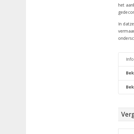
het aan
gedecor
In datz
vermaard
ondersc
Inf
Bek
Bek
Verg