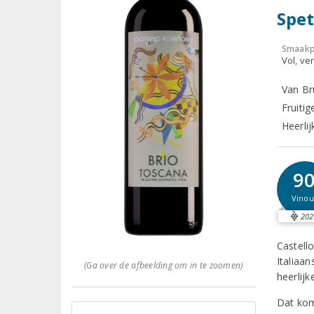
Spet
Smaakp
Vol, ver
Van Br
Fruitig
Heerlij
9
Vinou
202
Castell
Italiaan
(Ga over de afbeelding om in te zoomen)
heerlij
Dat kom