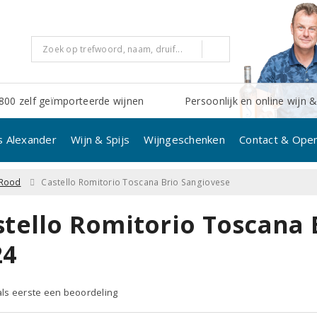
800 zelf geïmporteerde wijnen
Persoonlijk en online wijn &
s Alexander
Wijn & Spijs
Wijngeschenken
Contact & Open
Rood
Castello Romitorio Toscana Brio Sangiovese
stello Romitorio Toscana 
24
 als eerste een beoordeling