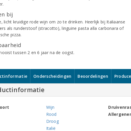
er.
n bij
, licht kruidige rode wijn om zo te drinken. Heerlijk bij Italiaanse
ers als runderstoof (stracotto), linguine pasta alla carbonara of
ische pizza.
aarheid
mooist tussen 2 en 6 jaar na de oogst.
ctinformatie
Onderscheidingen
Beoordelingen
Produce
ductinformatie
oort
Wijn
Druivenra
Rood
Allergene
Droog
Italië