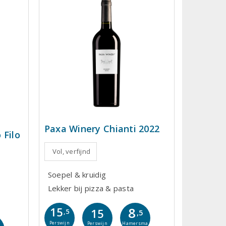
Paxa Winery Chianti 2022
 Filo
Vol, verfijnd
Soepel & kruidig
Lekker bij pizza & pasta
8
15
15
,5
,5
Perswijn
Hamersma
Perswijn