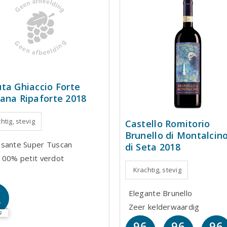
ta Ghiaccio Forte
ana Ripaforte 2018
htig, stevig
Castello Romitorio
Brunello di Montalcino
sante Super Tuscan
di Seta 2018
100% petit verdot
Krachtig, stevig
4
Elegante Brunello
r
Zeer kelderwaardig
9
96
96
96