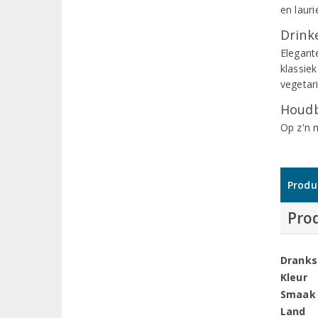
en lauri
Drinke
Elegante
klassiek
vegetar
Houdb
Op z'n 
Produ
Pro
Dranks
Kleur
Smaak
Land