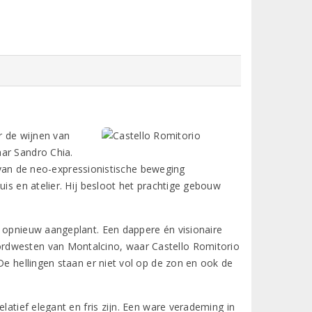
r de wijnen van
aar Sandro Chia.
id van de neo-expressionistische beweging
uis en atelier. Hij besloot het prachtige gebouw
n opnieuw aangeplant. Een dappere én visionaire
ordwesten van Montalcino, waar Castello Romitorio
De hellingen staan er niet vol op de zon en ook de
latief elegant en fris zijn. Een ware verademing in