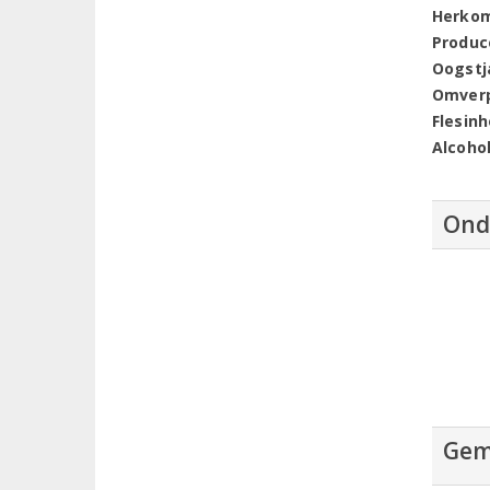
Herko
Produc
Oogstj
Omver
Flesin
Alcoho
Ond
Gem