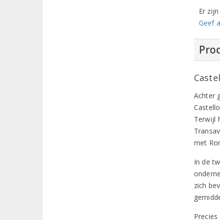
Er zij
Geef a
Prod
Caste
Achter 
Castell
Terwijl 
Transav
met Rom
In de t
onderne
zich be
gemidde
Precies 