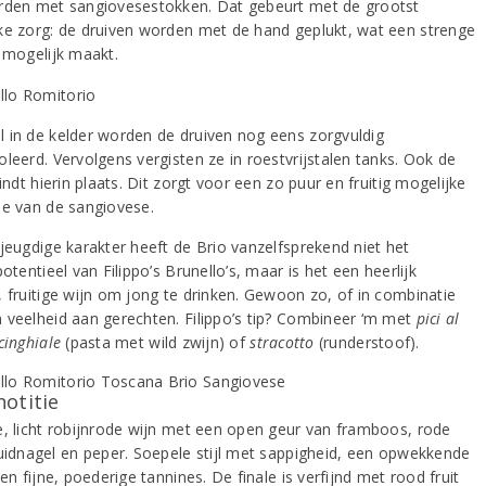
rden met sangiovesestokken. Dat gebeurt met de grootst
ke zorg: de druiven worden met de hand geplukt, wat een strenge
e mogelijk maakt.
 in de kelder worden de druiven nog eens zorgvuldig
leerd. Vervolgens vergisten ze in roestvrijstalen tanks. Ook de
vindt hierin plaats. Dit zorgt voor een zo puur en fruitig mogelijke
ie van de sangiovese.
 jeugdige karakter heeft de Brio vanzelfsprekend niet het
potentieel van Filippo’s Brunello’s, maar is het een heerlijk
, fruitige wijn om jong te drinken. Gewoon zo, of in combinatie
 veelheid aan gerechten. Filippo’s tip? Combineer ‘m met
pici al
cinghiale
(pasta met wild zwijn) of
stracotto
(runderstoof).
notitie
e, licht robijnrode wijn met een open geur van framboos, rode
ruidnagel en peper. Soepele stijl met sappigheid, een opwekkende
 en fijne, poederige tannines. De finale is verfijnd met rood fruit