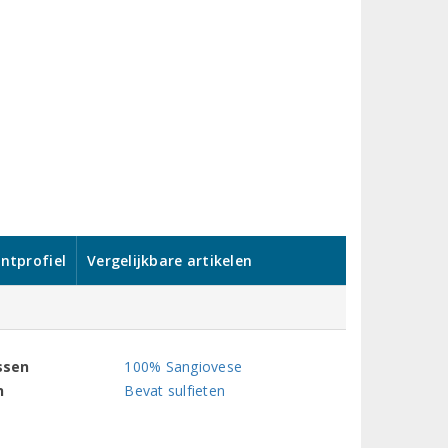
ntprofiel
Vergelijkbare artikelen
ssen
100% Sangiovese
n
Bevat sulfieten