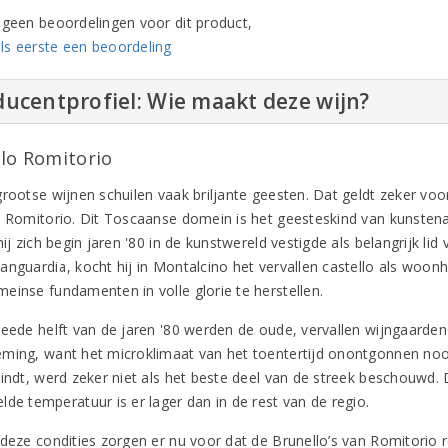
n geen beoordelingen voor dit product,
ls eerste een beoordeling
ucentprofiel: Wie maakt deze wijn?
llo Romitorio
grootse wijnen schuilen vaak briljante geesten. Dat geldt zeker voo
o Romitorio. Dit Toscaanse domein is het geesteskind van kunsten
hij zich begin jaren '80 in de kunstwereld vestigde als belangrijk l
anguardia, kocht hij in Montalcino het vervallen castello als woonh
einse fundamenten in volle glorie te herstellen.
weede helft van de jaren '80 werden de oude, vervallen wijngaarde
ming, want het microklimaat van het toentertijd onontgonnen no
vindt, werd zeker niet als het beste deel van de streek beschouwd. 
lde temperatuur is er lager dan in de rest van de regio.
deze condities zorgen er nu voor dat de Brunello’s van Romitorio re