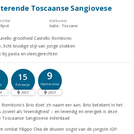
terende Toscaanse Sangiovese
rofiel
Herkomst
fijnd
Italië - Toscane
unello-grootheid Castello Romitorio
e, licht kruidige stijl van jonge stokken
k bij pasta en vleesgerechten
9
0
15
Hamersma
s
Perswijn
4
2023
2023
o Romitorio’s Brio doet z’n naam eer aan. Brio betekent in het
s zoveel als ‘levendigheid’ – en levendig en energiek is deze
ke Toscaanse Sangiovese inderdaad.
t omdat Filippo Chia de druiven oogst van de jongste IGP-