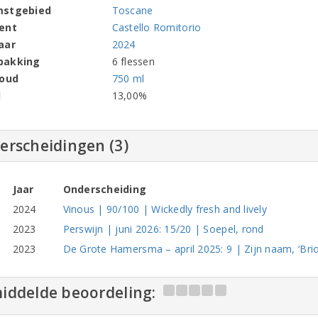
mstgebied
Toscane
ent
Castello Romitorio
aar
2024
pakking
6 flessen
houd
750 ml
l
13,00%
erscheidingen (3)
Jaar
Onderscheiding
2024
Vinous | 90/100 | Wickedly fresh and lively
2023
Perswijn | juni 2026: 15/20 | Soepel, rond
2023
De Grote Hamersma – april 2025: 9 | Zijn naam, ‘Brio’
iddelde beoordeling: