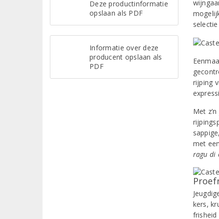
wijngaa
Deze productinformatie
opslaan als PDF
mogelij
selecti
Informatie over deze
producent opslaan als
Eenmaal
PDF
gecontro
rijping 
express
Met z’n
rijpings
sappige
met een
ragu di 
Proef
Jeugdig
kers, k
frisheid