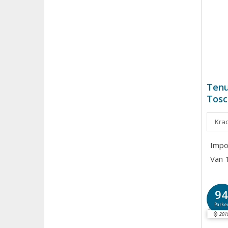
Tenu
Tosc
Krac
Impo
Van 
9
Parke
201