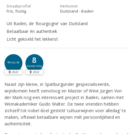
Smaakprofiel
Herkomst
Fris, fruitig
Duitsland - Baden
Uit Baden, de ‘Bourgogne’ van Duitsland
Betaalbaar én authentiek
Licht gekoeld het lekkerst
8
WineLife
Hamersma
2022
2022
Naast zijn kleine, in Spätburgunder gespecialiseerde,
wijndomein heeft oenoloog en Master of Wine Jürgen Von
der Mark nog een interessant project in Baden, samen met
Weinakademiker Guido Walter. De twee vrienden hebben
zichzelf tot nobel doel gesteld ‘cultuurwijnen voor alledag’ te
maken, oftewel betaalbare wijnen mét persoonlijkheid en
authenticiteit.