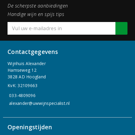
De scherpste aanbiedingen
Handige wijn en spijs tips
Contactgegevens
Wijnhuis Alexander
Hamseweg 12
3828 AD Hoogland
KvK: 32109663
033-4809096
alexander@uwwijnspecialist.nl
Openingstijden