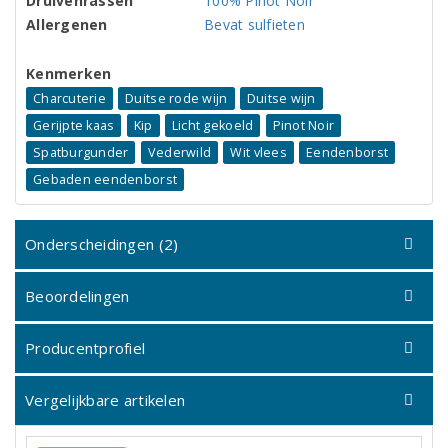
Druivenrassen
100% Pinot Noir
Allergenen
Bevat sulfieten
Kenmerken
Charcuterie
Duitse rode wijn
Duitse wijn
Gerijpte kaas
Kip
Licht gekoeld
Pinot Noir
Spatburgunder
Vederwild
Wit vlees
Eendenborst
Gebaden eendenborst
Onderscheidingen (2)
Beoordelingen
Producentprofiel
Vergelijkbare artikelen