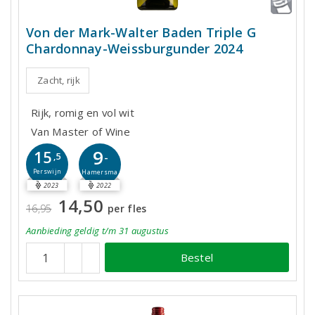
Von der Mark-Walter Baden Triple G
Chardonnay-Weissburgunder 2024
Zacht, rijk
Rijk, romig en vol wit
Van Master of Wine
9
15
-
,5
Perswijn
Hamersma
2023
2022
14,50
16,95
per fles
Aanbieding
geldig
t/m 31 augustus
Bestel