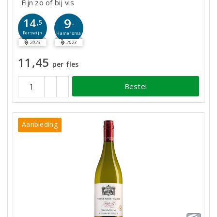
Fijn zo of bij vis
9
14
-
,5
Perswijn
Hamersma
2023
2023
11,45
per fles
Bestel
Aanbieding