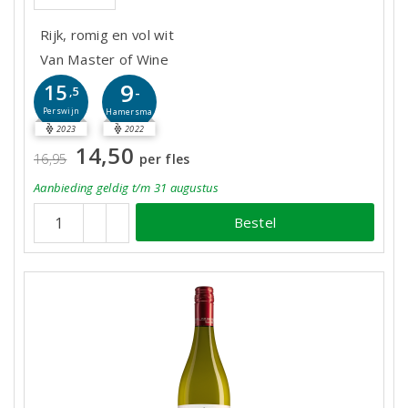
Rijk, romig en vol wit
Van Master of Wine
9
15
-
,5
Perswijn
Hamersma
2023
2022
14,50
16,95
per fles
Aanbieding
geldig
t/m 31 augustus
Bestel