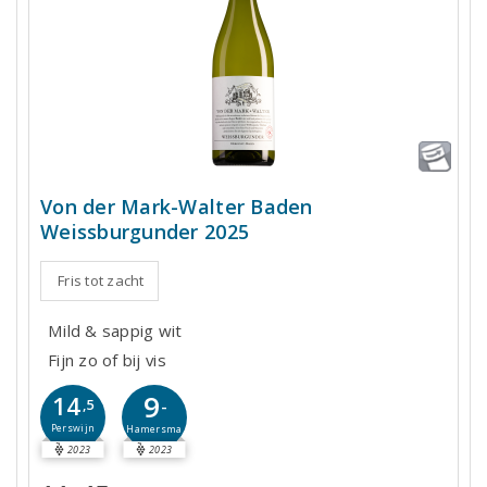
Von der Mark-Walter Baden
Weissburgunder 2025
Fris tot zacht
Mild & sappig wit
Fijn zo of bij vis
9
14
-
,5
Perswijn
Hamersma
2023
2023