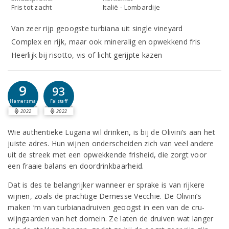
Fris tot zacht
Italië - Lombardije
Van zeer rijp geoogste turbiana uit single vineyard
Complex en rijk, maar ook mineralig en opwekkend fris
Heerlijk bij risotto, vis of licht gerijpte kazen
9
93
Hamersma
Falstaff
2022
2022
Wie authentieke Lugana wil drinken, is bij de Olivini’s aan het
juiste adres. Hun wijnen onderscheiden zich van veel andere
uit de streek met een opwekkende frisheid, die zorgt voor
een fraaie balans en doordrinkbaarheid.
Dat is des te belangrijker wanneer er sprake is van rijkere
wijnen, zoals de prachtige Demesse Vecchie. De Olivini’s
maken ‘m van turbianadruiven geoogst in een van de cru-
wijngaarden van het domein. Ze laten de druiven wat langer