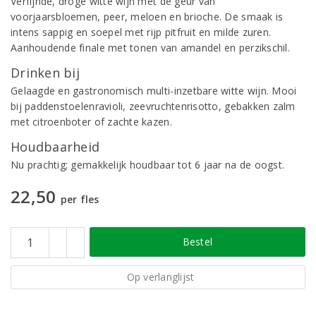
Verfijnde, droge witte wijn met de geur van
voorjaarsbloemen, peer, meloen en brioche. De smaak is
intens sappig en soepel met rijp pitfruit en milde zuren.
Aanhoudende finale met tonen van amandel en perzikschil.
Drinken bij
Gelaagde en gastronomisch multi-inzetbare witte wijn. Mooi
bij paddenstoelenravioli, zeevruchtenrisotto, gebakken zalm
met citroenboter of zachte kazen.
Houdbaarheid
Nu prachtig; gemakkelijk houdbaar tot 6 jaar na de oogst.
22,50
per fles
Bestel
Op verlanglijst