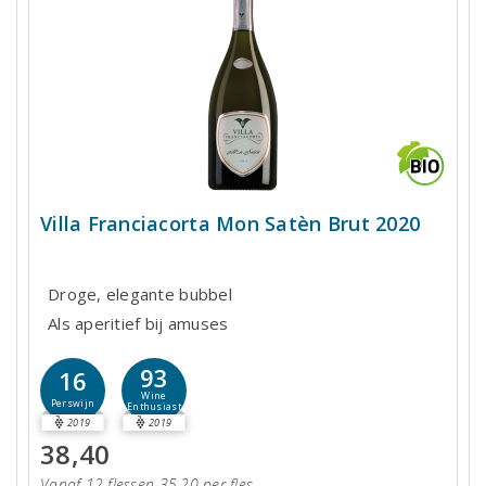
Villa Franciacorta Mon Satèn Brut 2020
Droge, elegante bubbel
Als aperitief bij amuses
93
16
Wine
Perswijn
Enthusiast
2019
2019
38,40
Vanaf 12 flessen 35,20 per fles