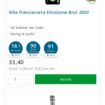
Villa Franciacorta Emozione Brut 2020
Dé bubbel van Italië
Romig & zacht
90
16
91
,5
Wine
Perswijn
Vinous
Enthusiast
2020
2020
2020
33,40
Vanaf 12 flessen 30,62 per fles
Bestel