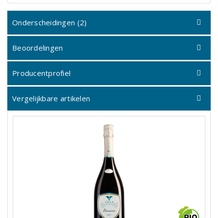
Onderscheidingen (2)
Beoordelingen
Producentprofiel
Vergelijkbare artikelen