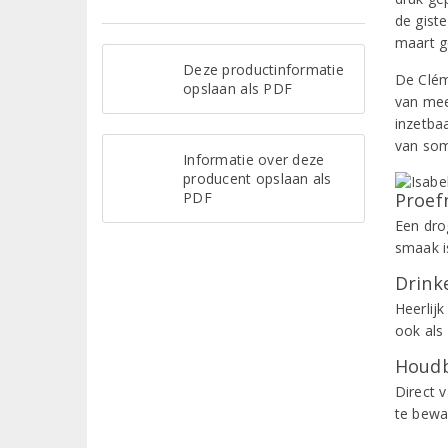
de gist
maart g
Deze productinformatie
De Clém
opslaan als PDF
van mee
inzetbaa
van som
Informatie over deze
producent opslaan als
PDF
Proef
Een dro
smaak i
Drinke
Heerlijk
ook als 
Houdb
Direct 
te bewa