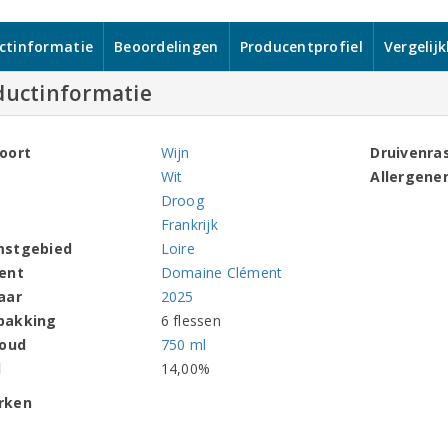
ctinformatie
Beoordelingen
Producentprofiel
Vergelij
ductinformatie
oort
Wijn
Druivenra
Wit
Allergene
Droog
Frankrijk
mstgebied
Loire
ent
Domaine Clément
aar
2025
pakking
6 flessen
houd
750 ml
l
14,00%
rken