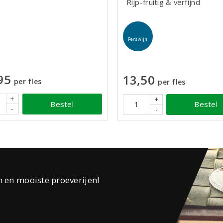
Rijp-fruitig & verfijnd
Perswijn
95
13,50
per fles
per fles
+
+
Bestel
Bestel
-
-
n en mooiste proeverijen!