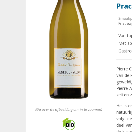
Prac
Smaakp
Fris, e
Van to
Met sp
Gastro
Pierre 
van de 
geweldi
Pierre-
zetten 
Het ste
(Ga over de afbeelding om in te zoomen)
natuurl
volgt e
deel va
druk gep