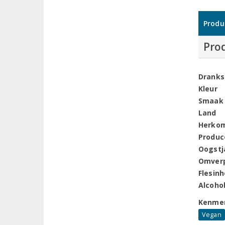
Produ
Pro
Dranks
Kleur
Smaak
Land
Herko
Produc
Oogstj
Omver
Flesin
Alcoho
Kenme
Vegan