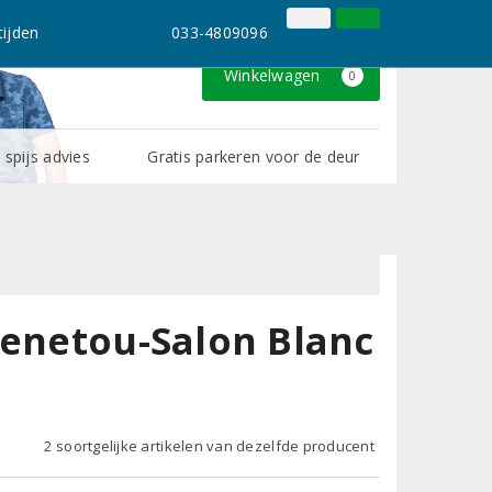
033-4809096
Inloggen
Klantenservice
ijden
033-4809096
Winkelwagen
0
 spijs advies
Gratis parkeren voor de deur
Menetou-Salon Blanc
2 soortgelijke artikelen van dezelfde producent