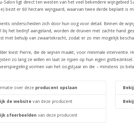
-Salon ligt direct ten westen van het veel bekendere wijngebied Sa
ie) bezit er 60 hectare wijngaard, waarvan twee derde beplant is m
ents onderscheiden zich door hun oog voor detail. Binnen de wijn
 bij het bedrijf aangeland, worden de druiven met zachte hand ge
tst met behulp van zwaartekracht, zodat er zo min mogelijk bescha
lder kiest Pierre, die de wijnen maakt, voor minimale interventie. 
isten zo lang ze willen en laat ze rijpen op hun eigen gistbezinkse
eerspiegeling vormen van het oogstjaar en die – minstens zo belan
ormatie over deze
producent opslaan
Bekij
ijk de website
van deze producent
Bekij
ijk sfeerbeelden
van deze producent