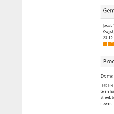
Gem
Jacob
Oogstj
23-12
Prod
Domai
Isabell
telen hu
streek b
noemt 