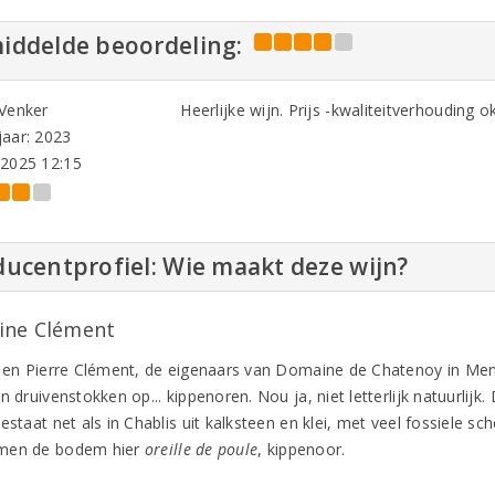
iddelde beoordeling:
 Venker
Heerlijke wijn. Prijs -kwaliteitverhouding o
aar: 2023
-2025 12:15
ucentprofiel: Wie maakt deze wijn?
ne Clément
e en Pierre Clément, de eigenaars van Domaine de Chatenoy in Men
n druivenstokken op... kippenoren. Nou ja, niet letterlijk natuurlij
estaat net als in Chablis uit kalksteen en klei, met veel fossiele s
men de bodem hier
oreille de poule
, kippenoor.