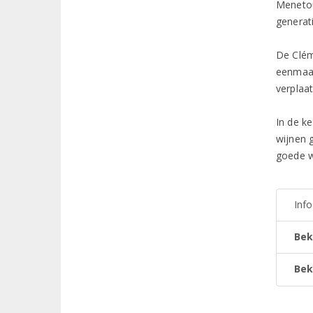
Menetou
generat
De Clém
eenmaal
verplaa
In de ke
wijnen g
goede w
Inf
Bek
Bek