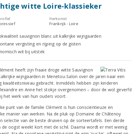
htige witte Loire-klassieker
rofiel
Herkomst
xpressief
Frankrijk - Loire
pkwaliteit sauvignon blanc uit kalkrijke wijngaarden
ontane vergisting en rijping op de gisten
nomisch wit bij uitstek
Clément heeft zijn fraaie droge witte Sauvignon
kalkrijke wijngaarden in Menetou-Salon over de jaren naar een
g kwaliteitsniveau gebracht. Inmiddels hebben zijn kinderen
Alexandre en Anne het stokje overgenomen – door de wol geverfd
zij het werk van hun ouders voort.
rke punt van de familie Clément is hun consciëntieuze en
ijke manier van werken. Na de pluk op Domaine de Châtenoy
en selectie van de beste druiven op de sorteertafels. Een derde
n de oogst weekt kort met de schil. Daarna wordt er met weinig
erst. Na de spontane vergisting rijpt de wijn 'sur lie', oftewel op